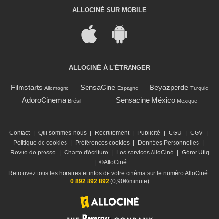
ALLOCINÉ SUR MOBILE
ALLOCINÉ À L'ÉTRANGER
Filmstarts
SensaCine
Beyazperde
Allemagne
Espagne
Turquie
AdoroCinema
Sensacine México
Brésil
Mexique
Contact
|
Qui sommes-nous
|
Recrutement
|
Publicité
|
CGU
|
CGV
|
Politique de cookies
|
Préférences cookies
|
Données Personnelles
|
Revue de presse
|
Charte d'écriture
|
Les services AlloCiné
|
Gérer Utiq
|
©AlloCiné
Retrouvez tous les horaires et infos de votre cinéma sur le numéro AlloCiné :
0 892 892 892
(0,90€/minute)