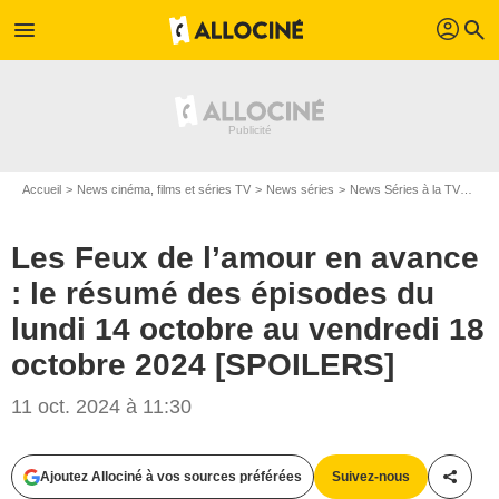
profil
menu
search
Accueil
News cinéma, films et séries TV
News séries
News Séries à la TV
Les 
Les Feux de l’amour en avance
: le résumé des épisodes du
lundi 14 octobre au vendredi 18
octobre 2024 [SPOILERS]
11 oct. 2024 à 11:30
Ajoutez Allociné à vos sources préférées
Suivez-nous
Partag