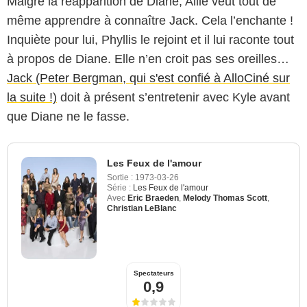
Malgré la réapparition de Diane, Allie veut tout de
même apprendre à connaître Jack. Cela l’enchante !
Inquiète pour lui, Phyllis le rejoint et il lui raconte tout
à propos de Diane. Elle n’en croit pas ses oreilles…
Jack (Peter Bergman, qui s'est confié à AlloCiné sur
la suite !)
doit à présent s’entretenir avec Kyle avant
que Diane ne le fasse.
Les Feux de l'amour
Sortie :
1973-03-26
Série :
Les Feux de l'amour
Avec
Eric Braeden
,
Melody Thomas Scott
,
Christian LeBlanc
Spectateurs
0,9