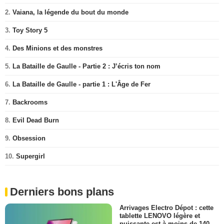
2.
Vaiana, la légende du bout du monde
3.
Toy Story 5
4.
Des Minions et des monstres
5.
La Bataille de Gaulle - Partie 2 : J’écris ton nom
6.
La Bataille de Gaulle - partie 1 : L'Âge de Fer
7.
Backrooms
8.
Evil Dead Burn
9.
Obsession
10.
Supergirl
Derniers bons plans
Arrivages Electro Dépot : cette
tablette LENOVO légère et
puissante est à moins de 140