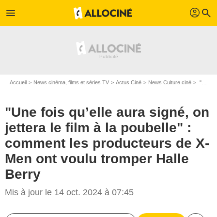
profil
menu
search
Accueil
News cinéma, films et séries TV
Actus Ciné
News Culture ciné
"Une fois qu’elle aura signé, on jettera le film à la poubelle" : comment les producteurs de X-Men ont voulu tromper Halle Berry
"Une fois qu’elle aura signé, on
jettera le film à la poubelle" :
comment les producteurs de X-
Men ont voulu tromper Halle
Berry
Mis à jour le 14 oct. 2024 à 07:45