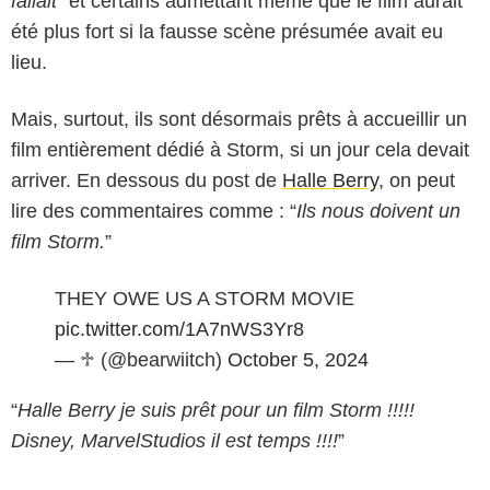
fallait
” et certains admettant même que le film aurait
été plus fort si la fausse scène présumée avait eu
lieu.
Mais, surtout, ils sont désormais prêts à accueillir un
film entièrement dédié à Storm, si un jour cela devait
arriver. En dessous du post de
Halle Berry
, on peut
lire des commentaires comme : “
Ils nous doivent un
film Storm.
”
THEY OWE US A STORM MOVIE
pic.twitter.com/1A7nWS3Yr8
— ♱ (@bearwiitch)
October 5, 2024
“
Halle Berry je suis prêt pour un film Storm !!!!!
Disney, MarvelStudios il est temps !!!!
”