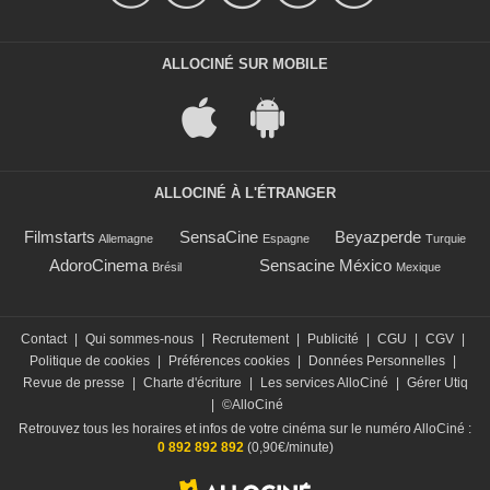
ALLOCINÉ SUR MOBILE
ALLOCINÉ À L'ÉTRANGER
Filmstarts
SensaCine
Beyazperde
Allemagne
Espagne
Turquie
AdoroCinema
Sensacine México
Brésil
Mexique
Contact
|
Qui sommes-nous
|
Recrutement
|
Publicité
|
CGU
|
CGV
|
Politique de cookies
|
Préférences cookies
|
Données Personnelles
|
Revue de presse
|
Charte d'écriture
|
Les services AlloCiné
|
Gérer Utiq
|
©AlloCiné
Retrouvez tous les horaires et infos de votre cinéma sur le numéro AlloCiné :
0 892 892 892
(0,90€/minute)