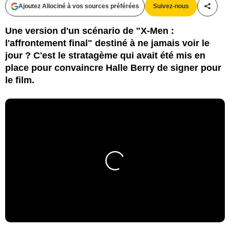
Ajoutez Allociné à vos sources préférées
Suivez-nous
Partag
Une version d'un scénario de "X-Men :
l'affrontement final" destiné à ne jamais voir le
jour ? C'est le stratagème qui avait été mis en
place pour convaincre Halle Berry de signer pour
le film.