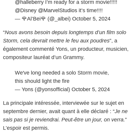
@halleberry
I’m ready for a storm movie!!!!!
@Disney
@MarvelStudios
it’s time!!!!
— 🌹Al’Bei🌹 (@_albei)
October 5, 2024
“
Nous avons besoin depuis longtemps d’un film solo
Storm, cela devrait mettre le feu aux poudres
”, a
également commenté Yons, un producteur, musicien,
compositeur lauréat d’un Grammy.
We've long needed a solo Storm movie,
this should light the fire
— Yons (@yonsofficial)
October 5, 2024
La principale intéressée, interviewée sur le sujet en
septembre dernier, avait quant à elle déclaré : “
Je ne
sais pas si je reviendrai. Peut-être un jour, on verra.
”
L’espoir est permis.