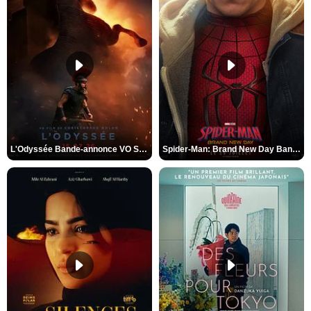
L'Odyssée Bande-annonce VO STFR
Spider-Man: Brand New Day Bande-annonce VO STFR