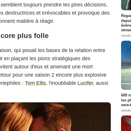
semblent toujours prendre les pires décisions,
 destructrices et irrévocables et provoque des
Regar
onnent matière à réagir.
depui
événe
strea
Hulu
core plus folle
vendr
ison, qui posait les bases de la relation entre
ut en plaçant les pions stratégiques des
vitent autour d'eux et amenant une mort
 retour pour une saison 2 encore plus explosive
riephiles :
Tom Ellis
, l'inoubliable
Lucifer
, aussi
600 m
les p
sera-
vendr