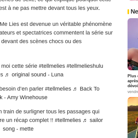
est à ne pas mettre devant tous les yeux.
Ne
l Me Lies est devenue un véritable phénomène
ateurs et spectatrices commentent la série sur
t devant des scènes chocs ou des
 moi cette série
#tellmelies
#tellmelieshulu
es
♬ original sound - Luna
Plus 
après
dévoi
 besoin d’en parler
#tellmelies
♬ Back To
vendr
ck - Amy Winehouse
 train de surligner tous les passages qui
ire un récap complet !!
#tellmelies
♬ sailor
song - mette