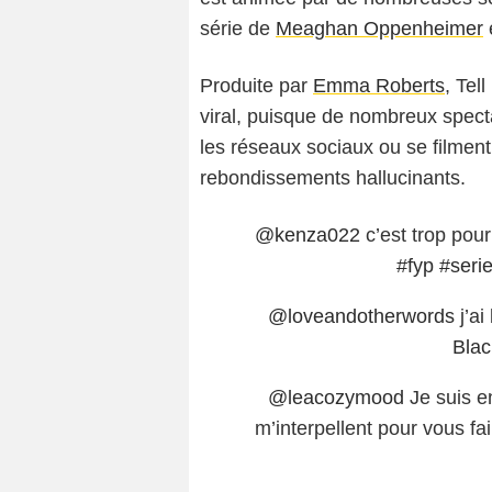
série de
Meaghan Oppenheimer
Produite par
Emma Roberts
, Tel
viral, puisque de nombreux spect
les réseaux sociaux ou se filmen
rebondissements hallucinants.
@kenza022
c’est trop pour
#fyp
#seri
@loveandotherwords
j’ai
Bla
@leacozymood
Je suis en
m’interpellent pour vous fa