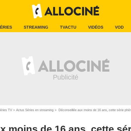
ÉRIES
STREAMING
TVACTU
VIDÉOS
VOD
éries TV
Actus Séries en streaming
Déconseillée aux moins de 16 ans, cette série phénomène es
x moins de 16 ans, cette sér