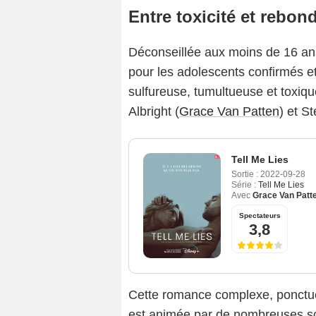
Entre toxicité et rebo
Déconseillée aux moins de 16 an
pour les adolescents confirmés et
sulfureuse, tumultueuse et toxiqu
Albright (
Grace Van Patten
) et S
Tell Me Lies
Sortie :
2022-09-28
Série :
Tell Me Lies
Avec
Grace Van Patt
Spectateurs
3,8
Cette romance complexe, ponctué
est animée par de nombreuses sc