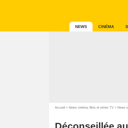
NEWS
CINÉMA
S
Accueil
News cinéma, films et séries TV
News s
Déconseillée au