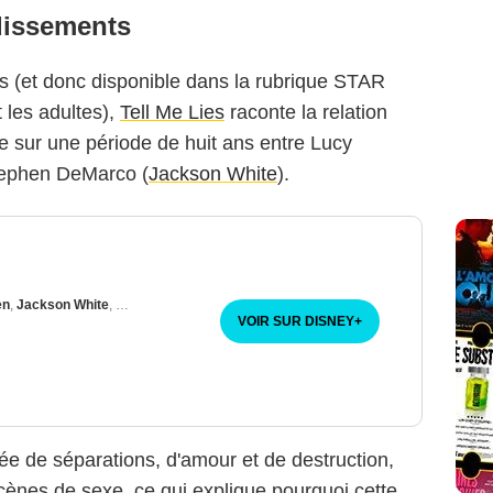
ndissements
s (et donc disponible dans la rubrique STAR
 les adultes),
Tell Me Lies
raconte la relation
e sur une période de huit ans entre Lucy
tephen DeMarco (
Jackson White
).
en
,
Jackson White
,
Catherine Missal
VOIR SUR DISNEY
+
e de séparations, d'amour et de destruction,
ènes de sexe, ce qui explique pourquoi cette