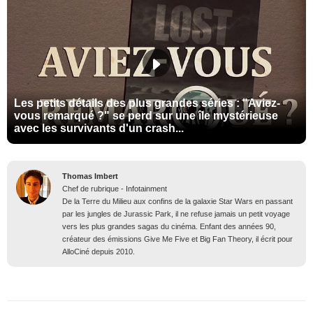
Les petits détails des plus grandes séries : "Aviez-
vous remarqué ?" se perd sur une île mystérieuse
avec les survivants d'un crash...
Thomas Imbert
Chef de rubrique - Infotainment
De la Terre du Milieu aux confins de la galaxie Star Wars en passant
par les jungles de Jurassic Park, il ne refuse jamais un petit voyage
vers les plus grandes sagas du cinéma. Enfant des années 90,
créateur des émissions Give Me Five et Big Fan Theory, il écrit pour
AlloCiné depuis 2010.