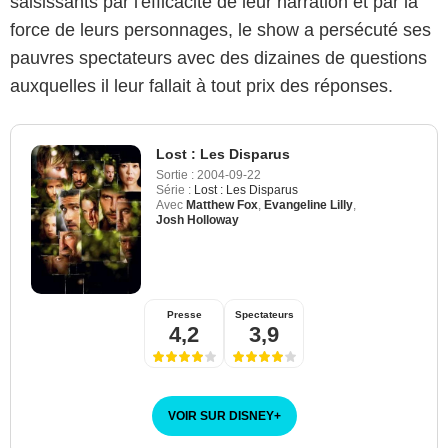
saisissants par l'efficacité de leur narration et par la
force de leurs personnages, le show a persécuté ses
pauvres spectateurs avec des dizaines de questions
auxquelles il leur fallait à tout prix des réponses.
Lost : Les Disparus
Sortie :
2004-09-22
Série :
Lost : Les Disparus
Avec
Matthew Fox
,
Evangeline Lilly
,
Josh Holloway
Presse
Spectateurs
4,2
3,9
VOIR SUR DISNEY
+