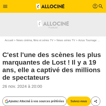
profil
menu
search
Accueil
News cinéma, films et séries TV
News séries TV
Actus Tournage Séries TV
C'est l'une des scènes les plus
marquantes de Lost ! Il y a 19
ans, elle a captivé des millions
de spectateurs
26 nov. 2024 à 20:00
Ajoutez Allociné à vos sources préférées
Suivez-nous
Partag