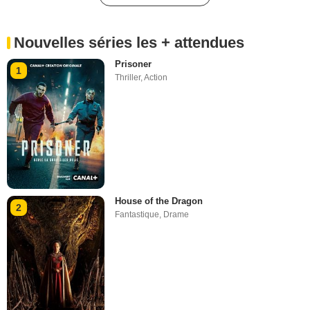
Nouvelles séries les + attendues
Prisoner
1
Thriller
,
Action
House of the Dragon
2
Fantastique
,
Drame