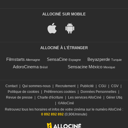
ALLOCINÉ SUR MOBILE
ALLOCINÉ À L'ÉTRANGER
Filmstarts
SensaCine
Beyazperde
Allemagne
Espagne
Turquie
AdoroCinema
Sensacine México
Brésil
Mexique
Contact
|
Qui sommes-nous
|
Recrutement
|
Publicité
|
CGU
|
CGV
|
Politique de cookies
|
Préférences cookies
|
Données Personnelles
|
Revue de presse
|
Charte d'écriture
|
Les services AlloCiné
|
Gérer Utiq
|
©AlloCiné
Retrouvez tous les horaires et infos de votre cinéma sur le numéro AlloCiné :
0 892 892 892
(0,90€/minute)