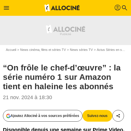
profil
menu
search
Accueil
News cinéma, films et séries TV
News séries TV
Actus Séries en streaming
“On frôle le chef-d’œuvre” : la
série numéro 1 sur Amazon
tient en haleine les abonnés
21 nov. 2024 à 18:30
Ajoutez Allociné à vos sources préférées
Suivez-nous
Partag
Disponible depuis une semaine sur Prime Video,