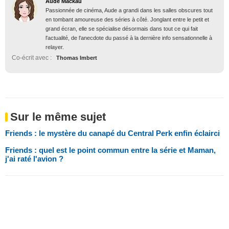
Aude Mackau
Passionnée de cinéma, Aude a grandi dans les salles obscures tout
en tombant amoureuse des séries à côté. Jonglant entre le petit et
grand écran, elle se spécialise désormais dans tout ce qui fait
l'actualité, de l'anecdote du passé à la dernière info sensationnelle à
relayer.
Co-écrit avec :
Thomas Imbert
Sur le même sujet
Friends : le mystère du canapé du Central Perk enfin éclairci
Friends : quel est le point commun entre la série et Maman,
j'ai raté l'avion ?