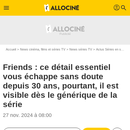
profil
menu
search
Accueil
News cinéma, films et séries TV
News séries TV
Actus Séries en streaming
Friends : ce détail essentiel
vous échappe sans doute
depuis 30 ans, pourtant, il est
visible dès le générique de la
série
27 nov. 2024 à 08:00