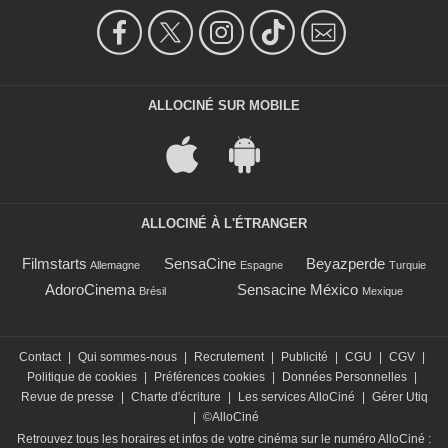
ALLOCINÉ SUR MOBILE
ALLOCINÉ À L'ÉTRANGER
Filmstarts
SensaCine
Beyazperde
Allemagne
Espagne
Turquie
AdoroCinema
Sensacine México
Brésil
Mexique
Contact
|
Qui sommes-nous
|
Recrutement
|
Publicité
|
CGU
|
CGV
|
Politique de cookies
|
Préférences cookies
|
Données Personnelles
|
Revue de presse
|
Charte d'écriture
|
Les services AlloCiné
|
Gérer Utiq
|
©AlloCiné
Retrouvez tous les horaires et infos de votre cinéma sur le numéro AlloCiné :