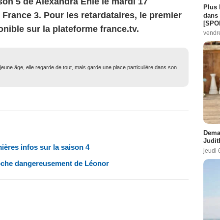
ison 5 de Alexandra Ehle le mardi 17
Plus 
France 3. Pour les retardataires, le premier
dans 
[SPO
onible sur la plateforme france.tv.
vendr
eune âge, elle regarde de tout, mais garde une place particulière dans son
Demai
Judit
ières infos sur la saison 4
jeudi 
roche dangereusement de Léonor