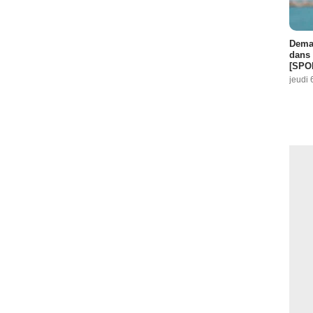
Demai
dans 
[SPO
jeudi 