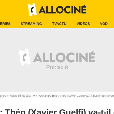
ÉRIES
STREAMING
TVACTU
VIDÉOS
VOD
éries
News Séries à la TV
Alexandra Ehle : Théo (Xavier Guelfi) va-t-il quitter définitive
 Théo (Xavier Guelfi) va-t-il 