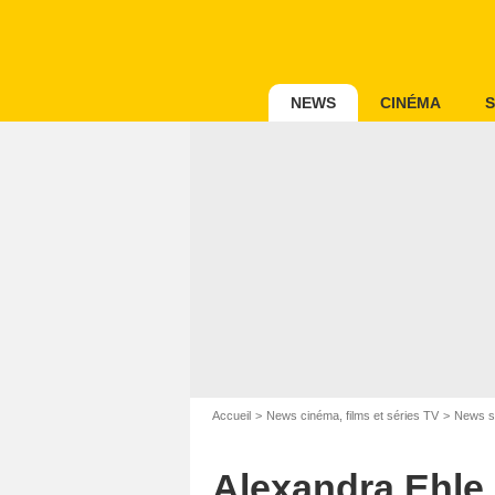
NEWS
CINÉMA
S
Accueil
News cinéma, films et séries TV
News s
Alexandra Ehle :