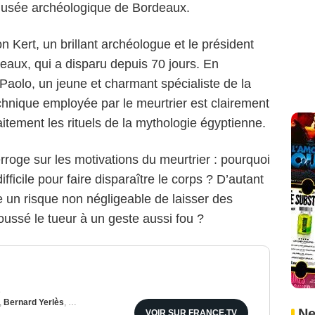
musée archéologique de Bordeaux.
n Kert, un brillant archéologue et le président
deaux, qui a disparu depuis 70 jours. En
 Paolo, un jeune et charmant spécialiste de la
chnique employée par le meurtrier est clairement
aitement les rituels de la mythologie égyptienne.
erroge sur les motivations du meurtrier : pourquoi
fficile pour faire disparaître le corps ? D’autant
e un risque non négligeable de laisser des
oussé le tueur à un geste aussi fou ?
e
,
Bernard Yerlès
,
Andréa Ferréol
Ne
VOIR SUR FRANCE.TV