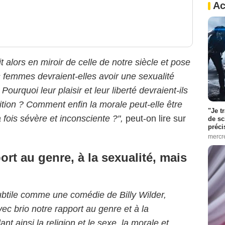
Ac
 alors en miroir de celle de notre siècle et pose
s femmes devraient-elles avoir une sexualité
ourquoi leur plaisir et leur liberté devraient-ils
cition ? Comment enfin la morale peut-elle être
"Je t
 fois sévère et inconsciente ?",
peut-on lire sur
de sc
préci
mercr
rt au genre, à la sexualité, mais
ubtile comme une comédie de Billy Wilder,
c brio notre rapport au genre et à la
 ainsi la religion et le sexe, la morale et