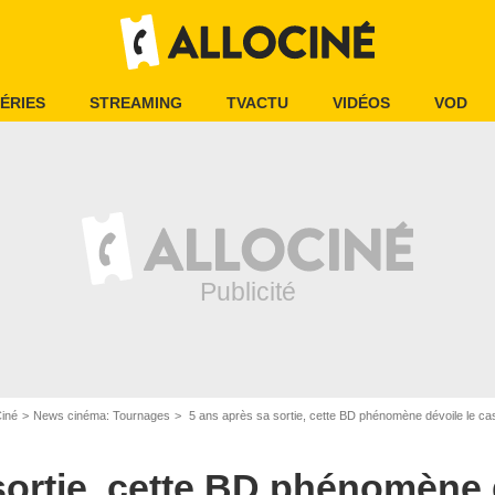
ÉRIES
STREAMING
TVACTU
VIDÉOS
VOD
Ciné
News cinéma: Tournages
5 ans après sa sortie, cette BD phénomène dévoile le casting de son adap
sortie, cette BD phénomène 