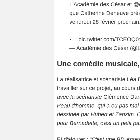
L'Académie des César et
@c
que Catherine Deneuve prés
vendredi 28 février prochain,
▪️…
pic.twitter.com/TCEOQ0
— Académie des César (@
Une comédie musicale, 
La réalisatrice et scénariste Lé
travailler sur ce projet, au cours 
avec la scénariste
Clémence Dar
Peau d'homme, qui a eu pas mal d
dessinée par Hubert et Zanzim.
pour Bernadette, c'est un petit par
Et d'ajouter : "
C'est une BD assez 