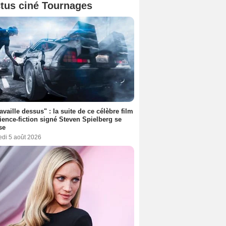
tus ciné Tournages
ravaille dessus" : la suite de ce célèbre film
ience-fiction signé Steven Spielberg se
se
edi 5 août 2026