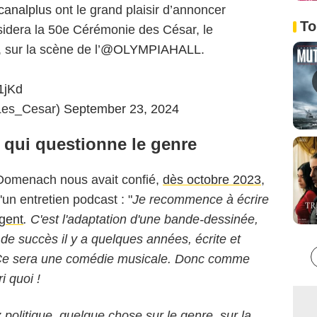
analplus
ont le grand plaisir d’annoncer
To
idera la 50e Cérémonie des César, le
 sur la scène de l’
@OLYMPIAHALL
.
1jKd
Les_Cesar)
September 23, 2024
qui questionne le genre
a Domenach nous avait confié,
dès octobre 2023
,
d'un entretien podcast : "
Je recommence à écrire
gent
. C'est l'adaptation d'une bande-dessinée,
e succès il y a quelques années, écrite et
 Ce sera une comédie musicale. Donc comme
i quoi !
politique, quelque chose sur le genre, sur la