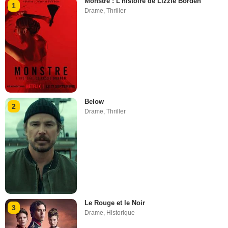
Monstre : L'histoire de Lizzie Borden
1
Drame
,
Thriller
Below
2
Drame
,
Thriller
Le Rouge et le Noir
3
Drame
,
Historique