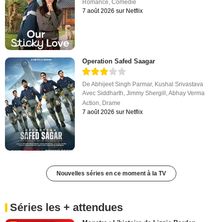
Romance
,
Comédie
7 août 2026 sur Netflix
Operation Safed Saagar
De
Abhijeet Singh Parmar
,
Kushal Srivastava
Avec
Siddharth
,
Jimmy Shergill
,
Abhay Verma
Action
,
Drame
7 août 2026 sur Netflix
Nouvelles séries en ce moment à la TV
Séries les + attendues