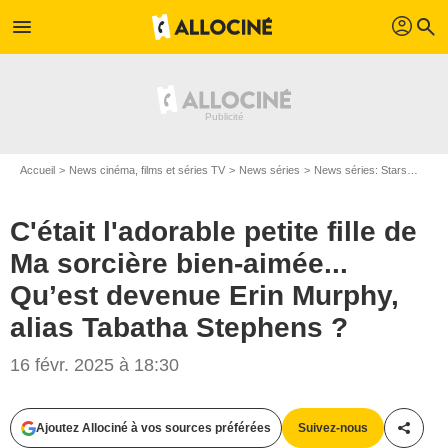
profil
menu
search
Accueil
News cinéma, films et séries TV
News séries
News séries: Stars
C'éta
C'était l'adorable petite fille de
Ma sorcière bien-aimée...
Qu’est devenue Erin Murphy,
alias Tabatha Stephens ?
16 févr. 2025 à 18:30
Ajoutez Allociné à vos sources préférées
Suivez-nous
Partag