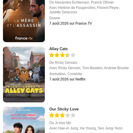
De
Alexandra Echkenazi
,
Franck Ollivier
Avec
Hélène de Fougerolles
,
Florent Peyre
,
Juliette Delacroix
Drame
7 août 2026 sur France.TV
Alley Cats
De
Ricky Gervais
Avec
Ricky Gervais
,
Tom Basden
,
Andrew Brooke
Animation
,
Comédie
7 août 2026 sur Netflix
Our Sticky Love
De
Ji-Hye Mo
Avec
Hae-in Jung
,
Ha Young
,
Seo Jung-Yeon