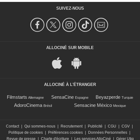
SUIVEZ-NOUS
ALLOCINÉ SUR MOBILE
ALLOCINÉ À L'ÉTRANGER
Filmstarts
SensaCine
Beyazperde
Allemagne
Espagne
Turquie
AdoroCinema
Sensacine México
Brésil
Mexique
Contact
|
Qui sommes-nous
|
Recrutement
|
Publicité
|
CGU
|
CGV
|
Politique de cookies
|
Préférences cookies
|
Données Personnelles
|
Revue de presse
|
Charte d'écriture
|
Les services AlloCiné
|
Gérer Utiq