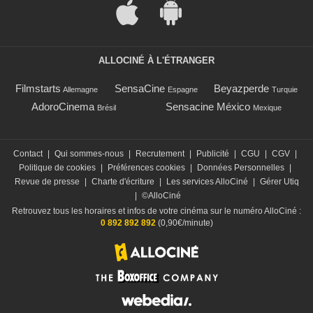
ALLOCINÉ À L'ÉTRANGER
Filmstarts
SensaCine
Beyazperde
Allemagne
Espagne
Turquie
AdoroCinema
Sensacine México
Brésil
Mexique
Contact
|
Qui sommes-nous
|
Recrutement
|
Publicité
|
CGU
|
CGV
|
Politique de cookies
|
Préférences cookies
|
Données Personnelles
|
Revue de presse
|
Charte d'écriture
|
Les services AlloCiné
|
Gérer Utiq
|
©AlloCiné
Retrouvez tous les horaires et infos de votre cinéma sur le numéro AlloCiné :
0 892 892 892
(0,90€/minute)