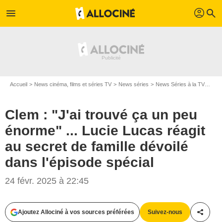
profil
menu
search
Accueil
News cinéma, films et séries TV
News séries
News Séries à la TV
Clem
Clem : "J'ai trouvé ça un peu
énorme" ... Lucie Lucas réagit
au secret de famille dévoilé
dans l'épisode spécial
24 févr. 2025 à 22:45
Ajoutez Allociné à vos sources préférées
Suivez-nous
Partag