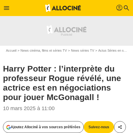
profil
menu
search
Accueil
News cinéma, films et séries TV
News séries TV
Actus Séries en streaming
Harry Potter : l’interprète du
professeur Rogue révélé, une
actrice est en négociations
pour jouer McGonagall !
10 mars 2025 à 11:00
Ajoutez Allociné à vos sources préférées
Suivez-nous
Partag