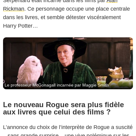
Serpentard était incarné dans les films par
Alan
Rickman
. Ce personnage occupe une place centrale
dans les livres, et semble détester viscéralement
Harry Potter…
Le professeur McGonagall incarnée par Maggie Smith
Le nouveau Rogue sera plus fidèle
aux livres que celui des films ?
L’annonce du choix de l’interprète de Rogue a suscité
– sans grande surprise – une vive polémique sur les