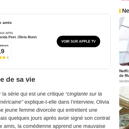
Ne
ux amis
faux amis
nda Peet
,
Olivia Munn
VOIR SUR APPLE TV
ateurs
,9
Netfl
de Ma
e de sa vie
vendr
la série qui est une critique
“cinglante sur la
méricaine”
explique-t-elle dans l’interview, Olivia
e jeune femme divorcée qui entretient une
Mais quelques jours après avoir signé son contrat
faux amis, la comédienne apprend une mauvaise