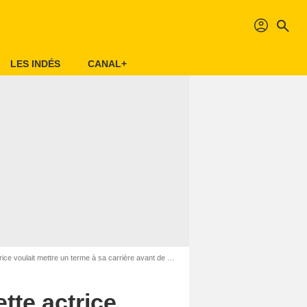
profil
search
LES INDÉS
CANAL+
terme à sa carrière avant de jouer dans cette super série avec Jon Hamm
tte actrice