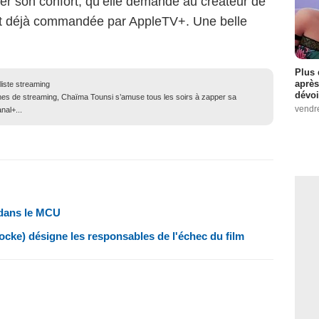
der son confort, qu’elle demande au créateur de
 et déjà commandée par AppleTV+. Une belle
Plus 
après
liste streaming
dévoi
mes de streaming, Chaïma Tounsi s’amuse tous les soirs à zapper sa
vendr
nal+...
 dans le MCU
cke) désigne les responsables de l'échec du film