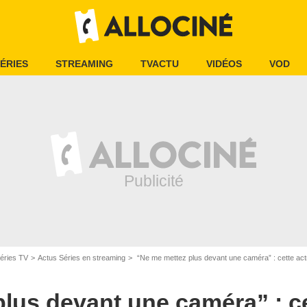
ÉRIES
STREAMING
TVACTU
VIDÉOS
VOD
éries TV
Actus Séries en streaming
“Ne me mettez plus devant une caméra” : cette actrice voulait mettre un 
lus devant une caméra” : ce