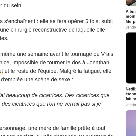
r du sein.
À bin
moins
s’enchaînent : elle se fera opérer 5 fois, subit
Murph
vendr
ne chirurgie reconstructive de laquelle elle
tes.
e même une semaine avant le tournage de Vrais
ctrice, impossible de tourner le dos à Jonathan
et
et le reste de l’équipe. Malgré la fatigue, elle
r d'emblée une scène de sexe :
Netfl
étonn
j'ai beaucoup de cicatrices. Des cicatrices que
fait 
 des cicatrices que l'on ne verrait pas si je
vendr
ersonnage, une mère de famille prête à tout