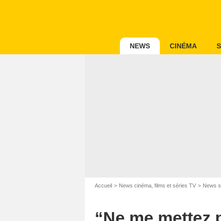
NEWS
CINÉMA
S
Accueil
News cinéma, films et séries TV
News s
“Ne me mettez p