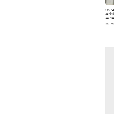
Un Si
arrêt
au 14
samed