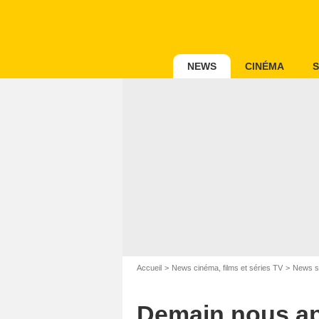
NEWS
CINÉMA
S
Accueil
News cinéma, films et séries TV
News s
Demain nous app