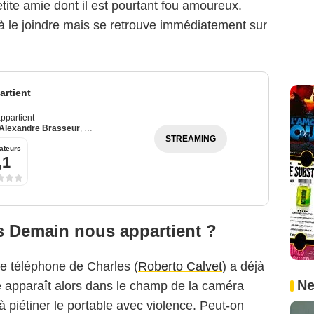
etite amie dont il est pourtant fou amoureux.
 à le joindre mais se retrouve immédiatement sur
rtient
ppartient
Alexandre Brasseur
,
Julie Debazac
STREAMING
ateurs
,1
s Demain nous appartient ?
le téléphone de Charles (
Roberto Calvet
) a déjà
Ne
 apparaît alors dans le champ de la caméra
à piétiner le portable avec violence. Peut-on