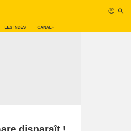
profil
search
LES INDÉS
CANAL+
re disparaît !