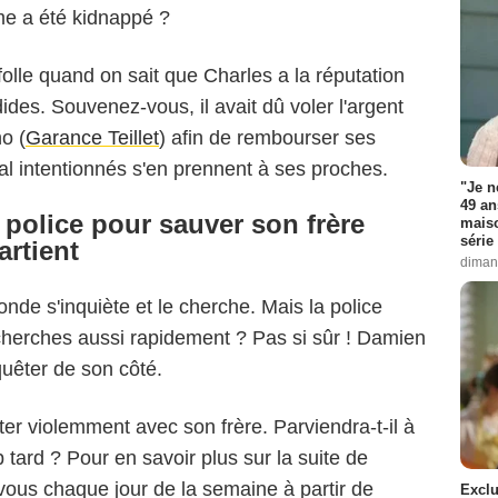
e a été kidnappé ?
folle quand on sait que Charles a la réputation
ides. Souvenez-vous, il avait dû voler l'argent
o (
Garance Teillet
) afin de rembourser ses
al intentionnés s'en prennent à ses proches.
"Je n
49 an
 police pour sauver son frère
maiso
série 
rtient
diman
nde s'inquiète et le cherche. Mais la police
echerches aussi rapidement ? Pas si sûr ! Damien
quêter de son côté.
puter violemment avec son frère. Parviendra-t-il à
op tard ? Pour en savoir plus sur la suite de
vous chaque jour de la semaine à partir de
Exclu