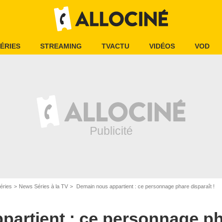
ÉRIES
STREAMING
TVACTU
VIDÉOS
VOD
éries
News Séries à la TV
Demain nous appartient : ce personnage phare disparaît !
artient : ce personnage pha