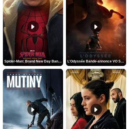
Spider-Man: Brand New Day Bande-annonce VO STFR
L'Odyssée Bande-annonce VO STFR