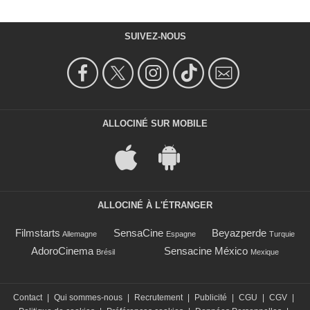
SUIVEZ-NOUS
ALLOCINÉ SUR MOBILE
ALLOCINÉ À L'ÉTRANGER
Filmstarts
SensaCine
Beyazperde
Allemagne
Espagne
Turquie
AdoroCinema
Sensacine México
Brésil
Mexique
Contact
|
Qui sommes-nous
|
Recrutement
|
Publicité
|
CGU
|
CGV
|