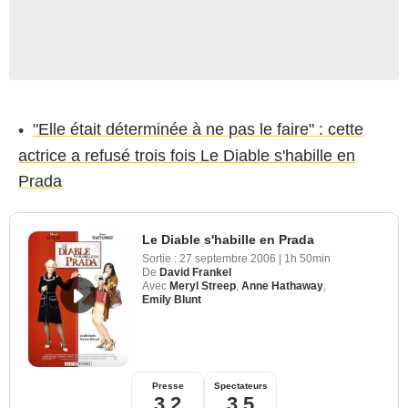
"Elle était déterminée à ne pas le faire" : cette
actrice a refusé trois fois Le Diable s'habille en
Prada
Le Diable s'habille en Prada
Sortie :
27 septembre 2006
|
1h 50min
De
David Frankel
Avec
Meryl Streep
,
Anne Hathaway
,
Emily Blunt
Presse
Spectateurs
3,2
3,5