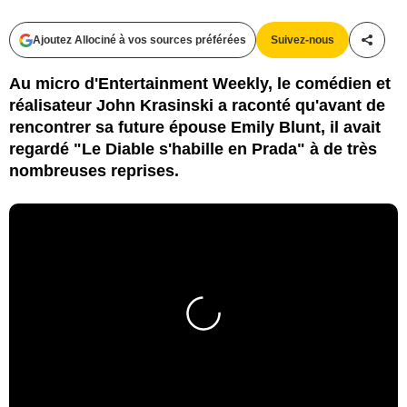
Ajoutez Allociné à vos sources préférées
Suivez-nous
Partag
Au micro d'Entertainment Weekly, le comédien et
réalisateur John Krasinski a raconté qu'avant de
rencontrer sa future épouse Emily Blunt, il avait
regardé "Le Diable s'habille en Prada" à de très
nombreuses reprises.