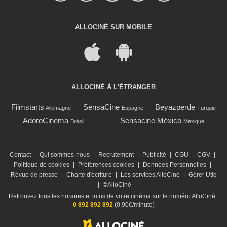
ALLOCINÉ SUR MOBILE
ALLOCINÉ À L'ÉTRANGER
Filmstarts
SensaCine
Beyazperde
Allemagne
Espagne
Turquie
AdoroCinema
Sensacine México
Brésil
Mexique
Contact
|
Qui sommes-nous
|
Recrutement
|
Publicité
|
CGU
|
CGV
|
Politique de cookies
|
Préférences cookies
|
Données Personnelles
|
Revue de presse
|
Charte d'écriture
|
Les services AlloCiné
|
Gérer Utiq
|
©AlloCiné
Retrouvez tous les horaires et infos de votre cinéma sur le numéro AlloCiné :
0 892 892 892
(0,90€/minute)