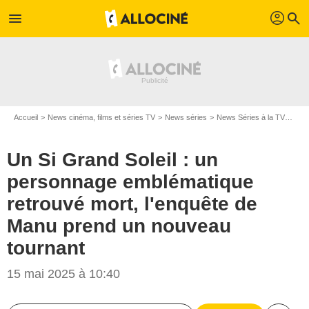
profil
menu
search
Accueil
News cinéma, films et séries TV
News séries
News Séries à la TV
Un S
Un Si Grand Soleil : un
personnage emblématique
retrouvé mort, l'enquête de
Manu prend un nouveau
tournant
15 mai 2025 à 10:40