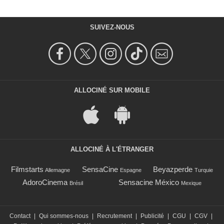
SUIVEZ-NOUS
ALLOCINÉ SUR MOBILE
ALLOCINÉ À L'ÉTRANGER
Filmstarts
SensaCine
Beyazperde
Allemagne
Espagne
Turquie
AdoroCinema
Sensacine México
Brésil
Mexique
Contact
|
Qui sommes-nous
|
Recrutement
|
Publicité
|
CGU
|
CGV
|