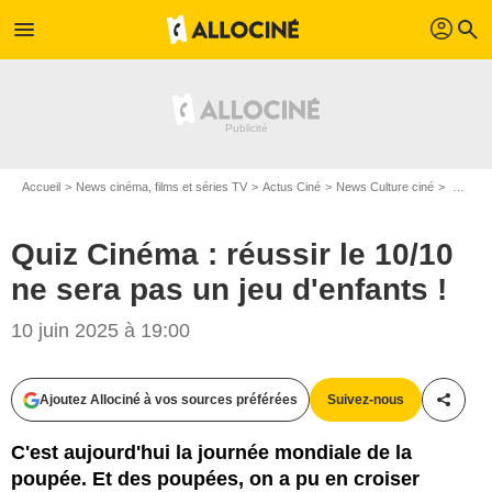
profil
menu
search
Accueil
News cinéma, films et séries TV
Actus Ciné
News Culture ciné
Quiz Cinéma : réussir le 10/10 ne sera pas un jeu d'enfants !
Quiz Cinéma : réussir le 10/10
ne sera pas un jeu d'enfants !
10 juin 2025 à 19:00
Ajoutez Allociné à vos sources préférées
Suivez-nous
Partag
C'est aujourd'hui la journée mondiale de la
poupée. Et des poupées, on a pu en croiser