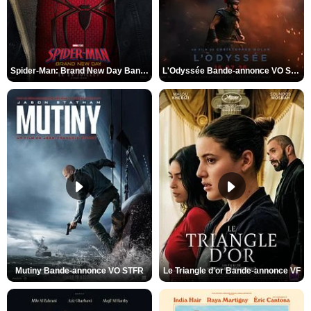
Spider-Man: Brand New Day Bande-annonce VO STFR
L'Odyssée Bande-annonce VO STFR
Mutiny Bande-annonce VO STFR
Le Triangle d'or Bande-annonce VF