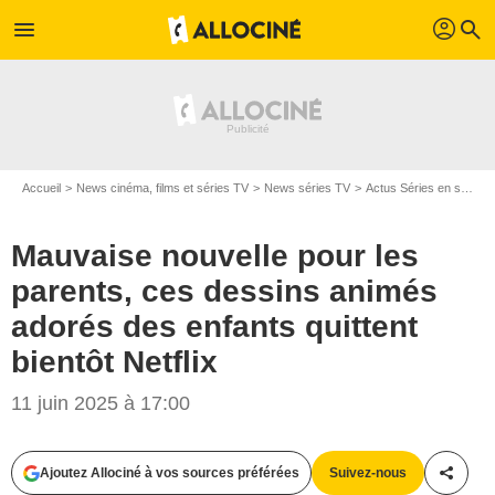
profil
menu
search
Accueil
News cinéma, films et séries TV
News séries TV
Actus Séries en streaming
Mauvaise nouvelle pour les
parents, ces dessins animés
adorés des enfants quittent
bientôt Netflix
11 juin 2025 à 17:00
Ajoutez Allociné à vos sources préférées
Suivez-nous
Partag