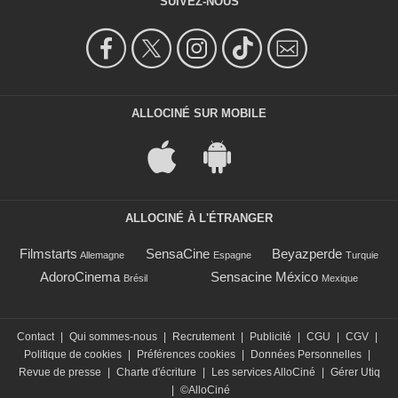
SUIVEZ-NOUS
ALLOCINÉ SUR MOBILE
ALLOCINÉ À L'ÉTRANGER
Filmstarts
SensaCine
Beyazperde
Allemagne
Espagne
Turquie
AdoroCinema
Sensacine México
Brésil
Mexique
Contact
|
Qui sommes-nous
|
Recrutement
|
Publicité
|
CGU
|
CGV
|
Politique de cookies
|
Préférences cookies
|
Données Personnelles
|
Revue de presse
|
Charte d'écriture
|
Les services AlloCiné
|
Gérer Utiq
|
©AlloCiné