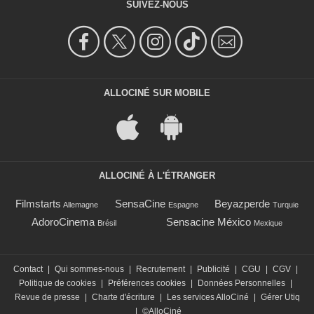
SUIVEZ-NOUS
ALLOCINÉ SUR MOBILE
ALLOCINÉ À L'ÉTRANGER
Filmstarts
SensaCine
Beyazperde
Allemagne
Espagne
Turquie
AdoroCinema
Sensacine México
Brésil
Mexique
Contact
|
Qui sommes-nous
|
Recrutement
|
Publicité
|
CGU
|
CGV
|
Politique de cookies
|
Préférences cookies
|
Données Personnelles
|
Revue de presse
|
Charte d'écriture
|
Les services AlloCiné
|
Gérer Utiq
|
©AlloCiné