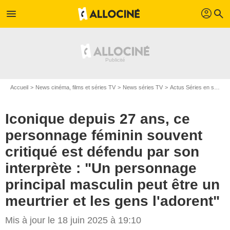
profil
menu
search
Accueil
News cinéma, films et séries TV
News séries TV
Actus Séries en streaming
Iconique depuis 27 ans, ce
personnage féminin souvent
critiqué est défendu par son
interprète : "Un personnage
principal masculin peut être un
meurtrier et les gens l'adorent"
Mis à jour le 18 juin 2025 à 19:10