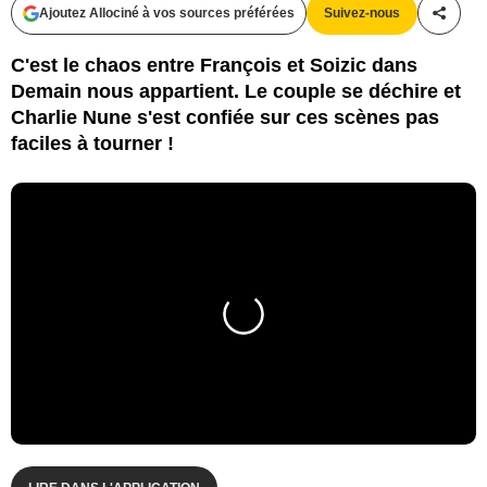
Ajoutez Allociné à vos sources préférées
Suivez-nous
Partag
C'est le chaos entre François et Soizic dans
Demain nous appartient. Le couple se déchire et
Charlie Nune s'est confiée sur ces scènes pas
faciles à tourner !