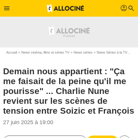
profil
menu
search
Accueil
News cinéma, films et séries TV
News séries
News Séries à la TV
Dema
Demain nous appartient : "Ça
me faisait de la peine qu'il me
pourisse" ... Charlie Nune
revient sur les scènes de
tension entre Soizic et François
27 juin 2025 à 19:00