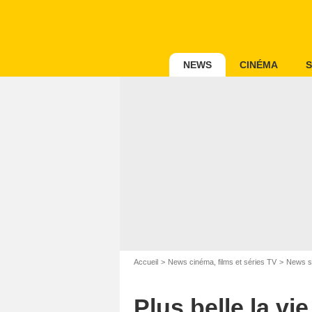
NEWS
CINÉMA
S
Accueil
News cinéma, films et séries TV
News s
Plus belle la vi