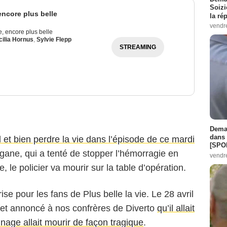
Soizi
 encore plus belle
la ré
vendr
ie, encore plus belle
ilia Hornus
,
Sylvie Flepp
STREAMING
Demai
dans 
t bien perdre la vie dans l’épisode de ce mardi
[SPO
rgane, qui a tenté de stopper l’hémorragie en
vendr
de, le policier va mourir sur la table d’opération.
ise pour les fans de Plus belle la vie. Le 28 avril
effet annoncé à nos confrères de Diverto
qu’il allait
nnage allait mourir de façon tragique
.