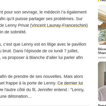
ent pour son sevrage, le médecin l’a également
fin qu’il puisse partager ses problèmes. Sur
de Lenny Privat (
Vincent Launay-Franceschini
)
in de sobriété.
, c’est que Lenny est en litige avec le pavillon
Décon
 bruit. Dans l’épisode de ce lundi 7 juillet,
Shard
 va proposer à Blanche d’aller lui parler afin
samed
 afin de prendre de ses nouvelles. Mais alors
uel frappe à la porte de Lenny.
Ce dernier lui
De l'autre côté du fil, Jennifer entend : "Lenny,
 d'une détonation…
Demai