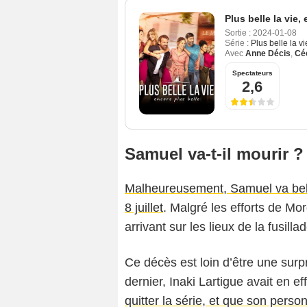
Plus belle la vie,
Sortie :
2024-01-08
Série :
Plus belle la v
Avec
Anne Décis
,
Céc
Spectateurs
2,6
Samuel va-t-il mourir ?
Malheureusement, Samuel va bel e
8 juillet
. Malgré les efforts de Mo
arrivant sur les lieux de la fusilla
Ce décès est loin d’être une surpr
dernier, Inaki Lartigue avait en 
quitter la série, et que son perso