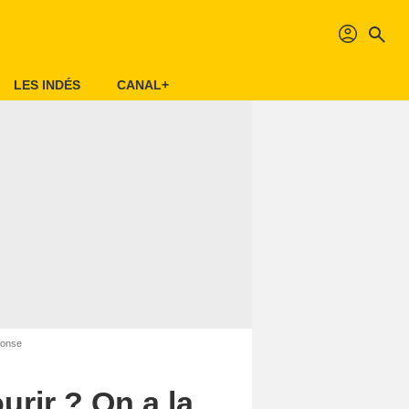
profil
search
LES INDÉS
CANAL+
éponse
urir ? On a la