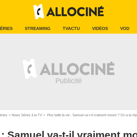
ÉRIES
STREAMING
TVACTU
VIDÉOS
VOD
éries
News Séries à la TV
Plus belle la vie : Samuel va-t-il vraiment mourir ? On a la r
e : Samuel va-t-il vraiment mo