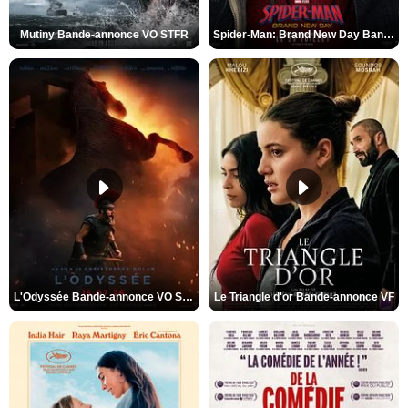
Mutiny Bande-annonce VO STFR
Spider-Man: Brand New Day Bande-annonce VO STFR
L'Odyssée Bande-annonce VO STFR
Le Triangle d'or Bande-annonce VF