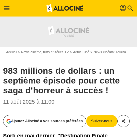
profil
menu
search
Accueil
News cinéma, films et séries TV
Actus Ciné
News cinéma: Tournages
983 millions de dollars : un
septième épisode pour cette
saga d’horreur à succès !
11 août 2025 à 11:00
Ajoutez Allociné à vos sources préférées
Suivez-nous
Partag
Sorti en mai dernier, "Destination Finale