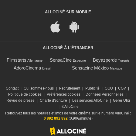
ALLOCINÉ SUR MOBILE
ALLOCINÉ À L'ÉTRANGER
Filmstarts
SensaCine
Beyazperde
Allemagne
Espagne
Turquie
AdoroCinema
Sensacine México
Brésil
Mexique
Contact
|
Qui sommes-nous
|
Recrutement
|
Publicité
|
CGU
|
CGV
|
Politique de cookies
|
Préférences cookies
|
Données Personnelles
|
Revue de presse
|
Charte d'écriture
|
Les services AlloCiné
|
Gérer Utiq
|
©AlloCiné
Retrouvez tous les horaires et infos de votre cinéma sur le numéro AlloCiné :
0 892 892 892
(0,90€/minute)