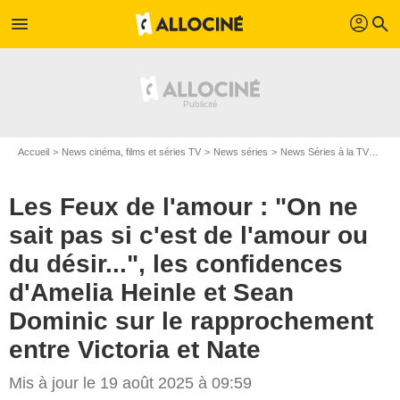
profil
menu
search
Accueil
News cinéma, films et séries TV
News séries
News Séries à la TV
Les 
Les Feux de l'amour : "On ne
sait pas si c'est de l'amour ou
du désir...", les confidences
d'Amelia Heinle et Sean
Dominic sur le rapprochement
entre Victoria et Nate
Mis à jour le 19 août 2025 à 09:59