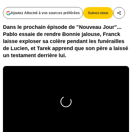
Ajoutez Allociné à vos sources préférées
Suivez-nous
Partag
Dans le prochain épisode de "Nouveau Jour"...
Pablo essaie de rendre Bonnie jalouse, Franck
laisse exploser sa colère pendant les funérailles
de Lucien, et Tarek apprend que son père a laissé
un testament derrière lui.