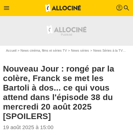
profil
menu
search
Accueil
News cinéma, films et séries TV
News séries
News Séries à la TV
Nouv
Nouveau Jour : rongé par la
colère, Franck se met les
Bartoli à dos... ce qui vous
attend dans l'épisode 38 du
mercredi 20 août 2025
[SPOILERS]
19 août 2025 à 15:00