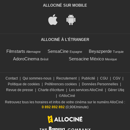
ALLOCINÉ SUR MOBILE
ALLOCINÉ À L'ÉTRANGER
Filmstarts
SensaCine
Beyazperde
Allemagne
Espagne
Turquie
AdoroCinema
Sensacine México
Brésil
Mexique
Contact
|
Qui sommes-nous
|
Recrutement
|
Publicité
|
CGU
|
CGV
|
Politique de cookies
|
Préférences cookies
|
Données Personnelles
|
Revue de presse
|
Charte d'écriture
|
Les services AlloCiné
|
Gérer Utiq
|
©AlloCiné
Retrouvez tous les horaires et infos de votre cinéma sur le numéro AlloCiné :
0 892 892 892
(0,90€/minute)