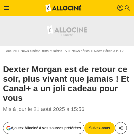
profil
menu
search
Accueil
News cinéma, films et séries TV
News séries
News Séries à la TV
Dext
Dexter Morgan est de retour ce
soir, plus vivant que jamais ! Et
Canal+ a un joli cadeau pour
vous
Mis à jour le 21 août 2025 à 15:56
Ajoutez Allociné à vos sources préférées
Suivez-nous
Partag