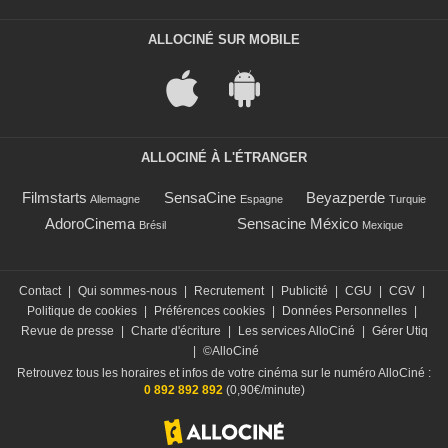
ALLOCINÉ SUR MOBILE
ALLOCINÉ À L'ÉTRANGER
Filmstarts
SensaCine
Beyazperde
Allemagne
Espagne
Turquie
AdoroCinema
Sensacine México
Brésil
Mexique
Contact
|
Qui sommes-nous
|
Recrutement
|
Publicité
|
CGU
|
CGV
|
Politique de cookies
|
Préférences cookies
|
Données Personnelles
|
Revue de presse
|
Charte d'écriture
|
Les services AlloCiné
|
Gérer Utiq
|
©AlloCiné
Retrouvez tous les horaires et infos de votre cinéma sur le numéro AlloCiné :
0 892 892 892
(0,90€/minute)