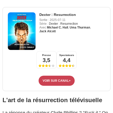
Dexter : Resurrection
Sortie :
2025-07-11
Série :
Dexter : Resurrection
Avec
Michael C. Hall
,
Uma Thurman
,
Jack Alcott
Presse
Spectateurs
3,5
4,4
VOIR SUR CANAL+
L'art de la résurrection télévisuelle
La réponse du créateur
Clyde Phillips
? "
Fuck it.
" On