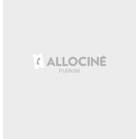
2025 Zach Dilgard/Showtime Network Inc. All rights reserved./Paramount+