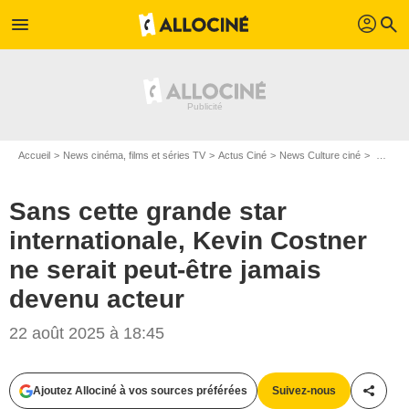
profil
menu
search
Accueil
News cinéma, films et séries TV
Actus Ciné
News Culture ciné
Sans cette grande star internationale, Kevin Costner ne serait peut-être jamais devenu acteur
Sans cette grande star
internationale, Kevin Costner
ne serait peut-être jamais
devenu acteur
22 août 2025 à 18:45
Ajoutez Allociné à vos sources préférées
Suivez-nous
Partag