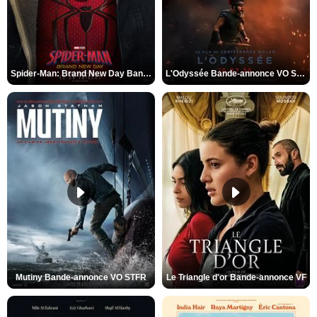
Spider-Man: Brand New Day Bande-annonce VO STFR
L'Odyssée Bande-annonce VO STFR
Mutiny Bande-annonce VO STFR
Le Triangle d'or Bande-annonce VF