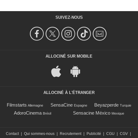
SUIVEZ-NOUS
ALLOCINÉ SUR MOBILE
ALLOCINÉ À L'ÉTRANGER
Filmstarts
SensaCine
Beyazperde
Allemagne
Espagne
Turquie
AdoroCinema
Sensacine México
Brésil
Mexique
Contact
|
Qui sommes-nous
|
Recrutement
|
Publicité
|
CGU
|
CGV
|