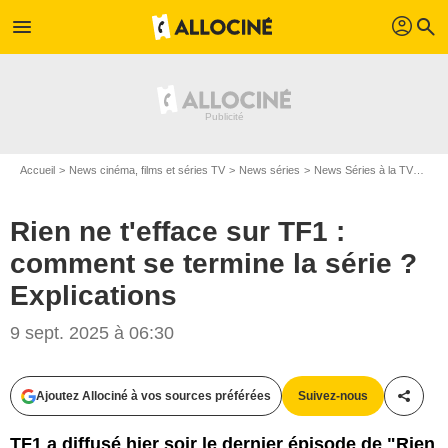
profil
menu
search
Accueil
News cinéma, films et séries TV
News séries
News Séries à la TV
Rien
Rien ne t'efface sur TF1 :
comment se termine la série ?
Explications
9 sept. 2025 à 06:30
Ajoutez Allociné à vos sources préférées
Suivez-nous
Partag
TF1 a diffusé hier soir le dernier épisode de "Rien