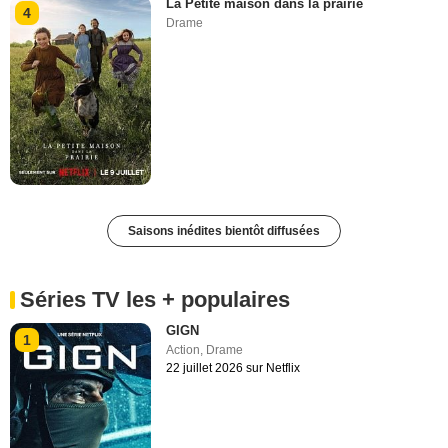
La Petite maison dans la prairie
4
Drame
Saisons inédites bientôt diffusées
Séries TV les + populaires
GIGN
1
Action
,
Drame
22 juillet 2026 sur Netflix