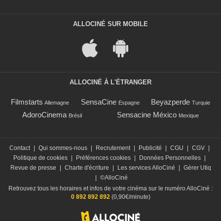
ALLOCINÉ SUR MOBILE
ALLOCINÉ À L'ÉTRANGER
Filmstarts
SensaCine
Beyazperde
Allemagne
Espagne
Turquie
AdoroCinema
Sensacine México
Brésil
Mexique
Contact
|
Qui sommes-nous
|
Recrutement
|
Publicité
|
CGU
|
CGV
|
Politique de cookies
|
Préférences cookies
|
Données Personnelles
|
Revue de presse
|
Charte d'écriture
|
Les services AlloCiné
|
Gérer Utiq
|
©AlloCiné
Retrouvez tous les horaires et infos de votre cinéma sur le numéro AlloCiné :
0 892 892 892
(0,90€/minute)