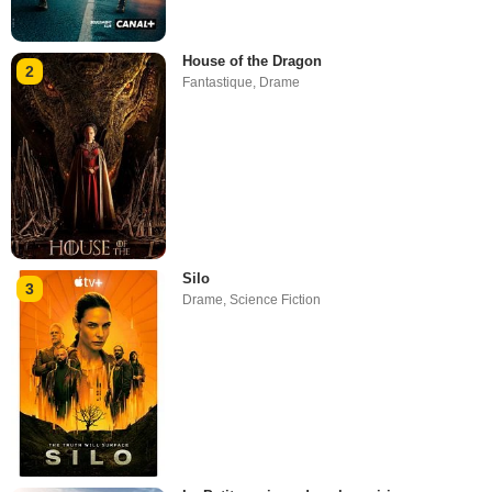
House of the Dragon
2
Fantastique
,
Drame
Silo
3
Drame
,
Science Fiction