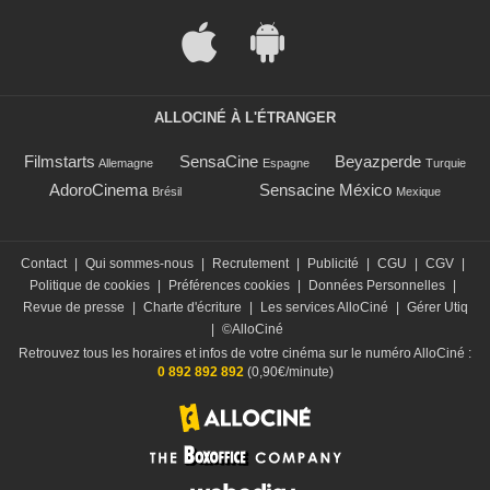
ALLOCINÉ À L'ÉTRANGER
Filmstarts
SensaCine
Beyazperde
Allemagne
Espagne
Turquie
AdoroCinema
Sensacine México
Brésil
Mexique
Contact
|
Qui sommes-nous
|
Recrutement
|
Publicité
|
CGU
|
CGV
|
Politique de cookies
|
Préférences cookies
|
Données Personnelles
|
Revue de presse
|
Charte d'écriture
|
Les services AlloCiné
|
Gérer Utiq
|
©AlloCiné
Retrouvez tous les horaires et infos de votre cinéma sur le numéro AlloCiné :
0 892 892 892
(0,90€/minute)