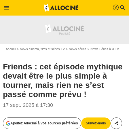
profil
menu
search
Accueil
News cinéma, films et séries TV
News séries
News Séries à la TV
Frie
Friends : cet épisode mythique
devait être le plus simple à
tourner, mais rien ne s’est
passé comme prévu !
17 sept. 2025 à 17:30
Capture d'écran
Ajoutez Allociné à vos sources préférées
Suivez-nous
Partag