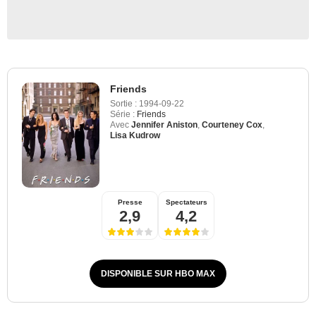
Friends
Sortie :
1994-09-22
Série :
Friends
Avec
Jennifer Aniston
,
Courteney Cox
,
Lisa Kudrow
Presse
Spectateurs
2,9
4,2
DISPONIBLE SUR HBO MAX