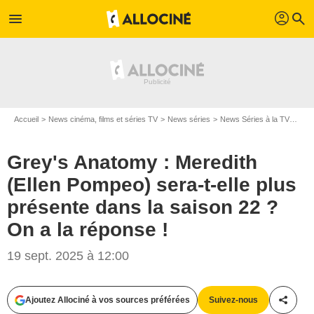
profil
menu
search
Accueil
News cinéma, films et séries TV
News séries
News Séries à la TV
Grey
Grey's Anatomy : Meredith
(Ellen Pompeo) sera-t-elle plus
présente dans la saison 22 ?
On a la réponse !
19 sept. 2025 à 12:00
Ajoutez Allociné à vos sources préférées
Suivez-nous
Partag