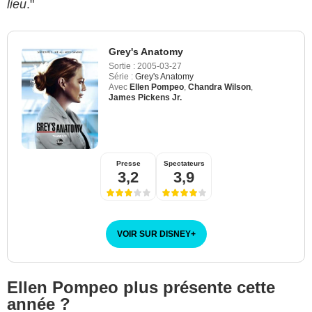
lieu
."
Grey's Anatomy
Sortie :
2005-03-27
Série :
Grey's Anatomy
Avec
Ellen Pompeo
,
Chandra Wilson
,
James Pickens Jr.
Presse
Spectateurs
3,2
3,9
VOIR SUR DISNEY
+
Ellen Pompeo plus présente cette
année ?