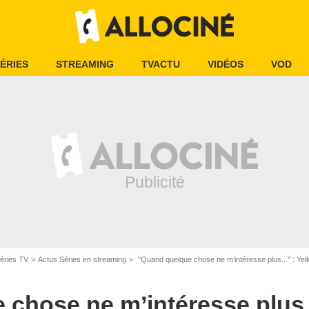
ÉRIES
STREAMING
TVACTU
VIDÉOS
VOD
éries TV
Actus Séries en streaming
"Quand quelque chose ne m’intéresse plus..." : Yellowst
chose ne m’intéresse plus..