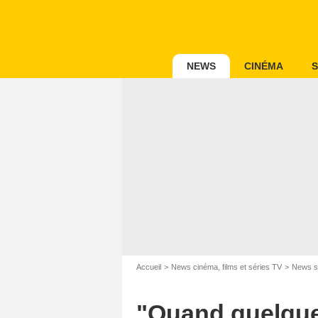
NEWS
CINÉMA
S
Accueil
News cinéma, films et séries TV
News s
"Quand quelque 