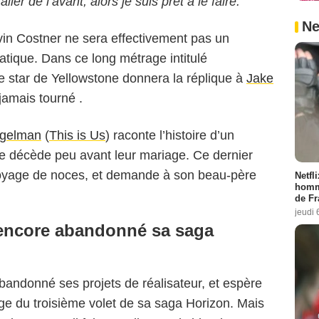
er de l’avant, alors je suis prêt à le faire."
Ne
vin Costner ne sera effectivement pas un
tique. Dans ce long métrage intitulé
ne star de Yellowstone donnera la réplique à
Jake
jamais tourné .
gelman
(
This is Us
) raconte l’histoire d’un
e décède peu avant leur mariage. Ce dernier
 voyage de noces, et demande à son beau-père
Netfl
homma
de Fr
jeudi 
 encore abandonné sa saga
bandonné ses projets de réalisateur, et espère
ge du troisième volet de sa saga Horizon. Mais