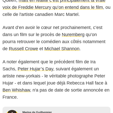
Queen,
mais en réalité c’est principalement la vraie
voix de Freddie Mercury qu’on entend dans le film
, ou
celle de l'artiste canadien Marc Martel.
Avant d’en avoir le cœur net prochainement, c’est
dans un film sur le procès de
Nuremberg
qu’on
pourra retrouver le comédien aux côtés notamment
de
Russell Crowe
et
Michael Shannon
.
A noter également que le précédent film de Ira
Sachs,
Peter Hujar’s Day
, suivant également un
artiste new-yorkais - le véritable photographe Peter
Hujar - et dans lequel joue déjà Rebecca Hall face à
Ben Whishaw
, n'a pas de date de sortie annoncée en
France.
Marine de Guilhermier