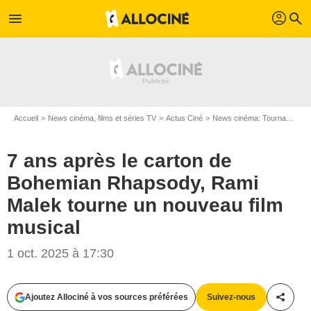
profil
menu
search
Accueil
News cinéma, films et séries TV
Actus Ciné
News cinéma: Tournages
7 ans après le carton de
Bohemian Rhapsody, Rami
Malek tourne un nouveau film
musical
1 oct. 2025 à 17:30
Ajoutez Allociné à vos sources préférées
Suivez-nous
Partag