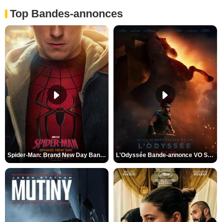
Top Bandes-annonces
Spider-Man: Brand New Day Bande-annonce VO STFR
L'Odyssée Bande-annonce VO STFR