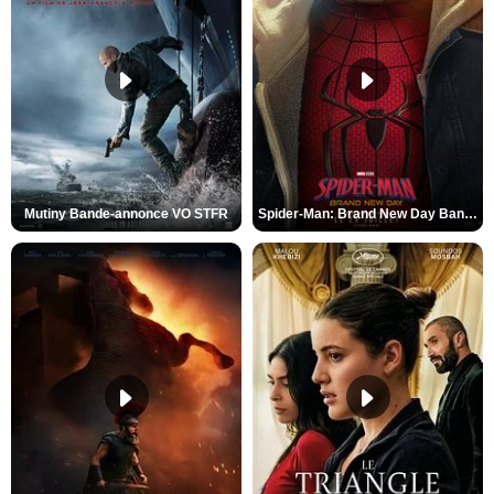
Mutiny Bande-annonce VO STFR
Spider-Man: Brand New Day Bande-annonce VO STFR