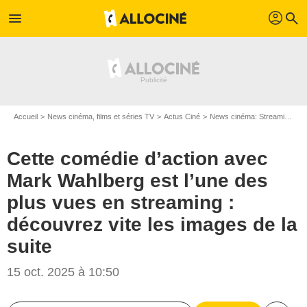
profil
menu
search
Accueil
News cinéma, films et séries TV
Actus Ciné
News cinéma: Streaming
C
Cette comédie d’action avec
Mark Wahlberg est l’une des
plus vues en streaming :
découvrez vite les images de la
suite
15 oct. 2025 à 10:50