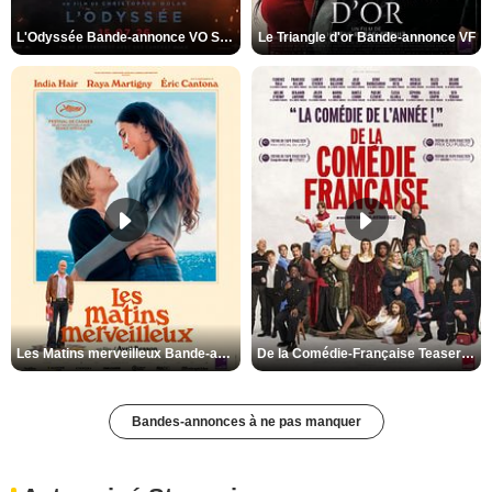
L'Odyssée Bande-annonce VO STFR
Le Triangle d'or Bande-annonce VF
Les Matins merveilleux Bande-annonce VF
De la Comédie-Française Teaser VF
Bandes-annonces à ne pas manquer