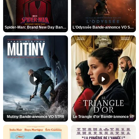
Spider-Man: Brand New Day Bande-annonce VO STFR
L'Odyssée Bande-annonce VO STFR
Mutiny Bande-annonce VO STFR
Le Triangle d'or Bande-annonce VF