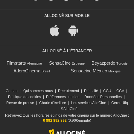
ALLOCINÉ SUR MOBILE
ALLOCINÉ À L'ÉTRANGER
Filmstarts
SensaCine
Beyazperde
Allemagne
Espagne
Turquie
AdoroCinema
Sensacine México
Brésil
Mexique
Contact
|
Qui sommes-nous
|
Recrutement
|
Publicité
|
CGU
|
CGV
|
Politique de cookies
|
Préférences cookies
|
Données Personnelles
|
Revue de presse
|
Charte d'écriture
|
Les services AlloCiné
|
Gérer Utiq
|
©AlloCiné
Retrouvez tous les horaires et infos de votre cinéma sur le numéro AlloCiné :
0 892 892 892
(0,90€/minute)