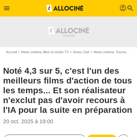
profil
menu
search
Accueil
News cinéma, films et séries TV
Actus Ciné
News cinéma: Tournages
Noté 4,3 sur 5, c'est l'un des
meilleurs films d'action de tous
les temps... Et son réalisateur
n'exclut pas d'avoir recours à
l'IA pour la suite en préparation
20 oct. 2025 à 19:00