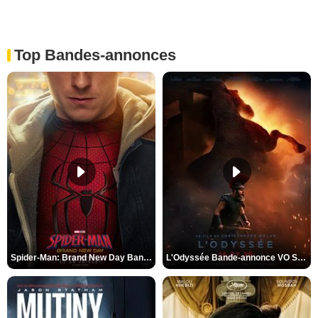
Top Bandes-annonces
Spider-Man: Brand New Day Bande-annonce VO STFR
L'Odyssée Bande-annonce VO STFR