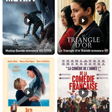
Mutiny Bande-annonce VO STFR
Le Triangle d'or Bande-annonce VF