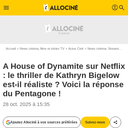
profil
menu
search
Accueil
News cinéma, films et séries TV
Actus Ciné
News cinéma: Streaming
A
A House of Dynamite sur Netflix
: le thriller de Kathryn Bigelow
est-il réaliste ? Voici la réponse
du Pentagone !
28 oct. 2025 à 15:35
Ajoutez Allociné à vos sources préférées
Suivez-nous
Partag