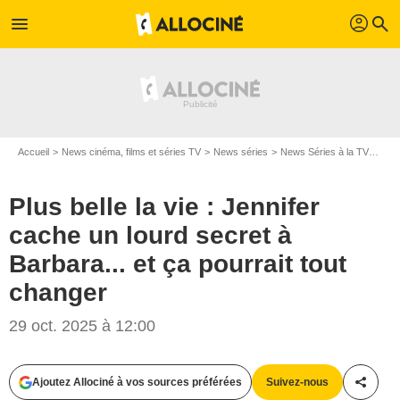
profil
menu
search
Accueil
News cinéma, films et séries TV
News séries
News Séries à la TV
Plus
Plus belle la vie : Jennifer
cache un lourd secret à
Barbara... et ça pourrait tout
changer
29 oct. 2025 à 12:00
Ajoutez Allociné à vos sources préférées
Suivez-nous
Partag