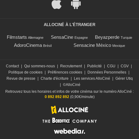
ALLOCINÉ À L'ÉTRANGER
Filmstarts
SensaCine
Beyazperde
Allemagne
Espagne
Turquie
AdoroCinema
Sensacine México
Brésil
Mexique
Contact
|
Qui sommes-nous
|
Recrutement
|
Publicité
|
CGU
|
CGV
|
Politique de cookies
|
Préférences cookies
|
Données Personnelles
|
Revue de presse
|
Charte d'écriture
|
Les services AlloCiné
|
Gérer Utiq
|
©AlloCiné
Retrouvez tous les horaires et infos de votre cinéma sur le numéro AlloCiné :
0 892 892 892
(0,90€/minute)