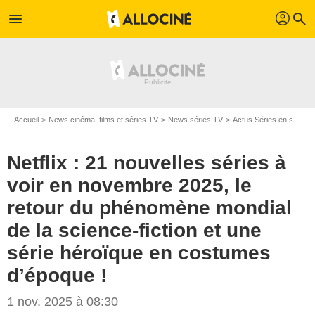
profil
menu
search
Accueil
News cinéma, films et séries TV
News séries TV
Actus Séries en streaming
Netflix : 21 nouvelles séries à
voir en novembre 2025, le
retour du phénomène mondial
de la science-fiction et une
série héroïque en costumes
d’époque !
1 nov. 2025 à 08:30