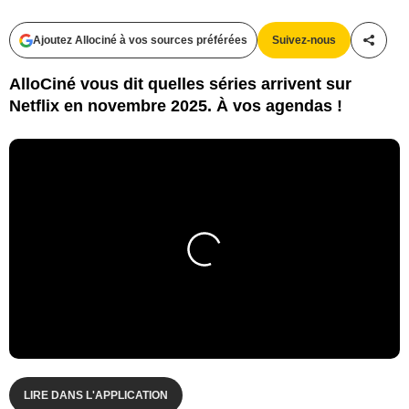
Ajoutez Allociné à vos sources préférées
Suivez-nous
Partag
AlloCiné vous dit quelles séries arrivent sur
Netflix en novembre 2025. À vos agendas !
LIRE DANS L'APPLICATION