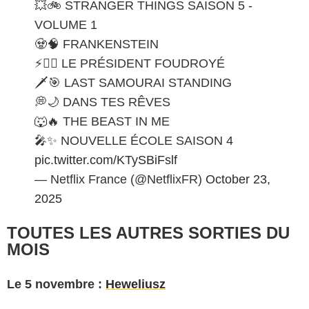
💥🚲 STRANGER THINGS SAISON 5 -
VOLUME 1
🧟🧠 FRANKENSTEIN
⚡👨‍⚖️ LE PRÉSIDENT FOUDROYÉ
🗡️🎯 LAST SAMOURAI STANDING
💭🌙 DANS TES RÊVES
🐺🔥 THE BEAST IN ME
🎤✨ NOUVELLE ÉCOLE SAISON 4
pic.twitter.com/KTySBiFslf
— Netflix France (@NetflixFR)
October 23,
2025
TOUTES LES AUTRES SORTIES DU
MOIS
Le 5 novembre :
Heweliusz