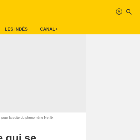
profil
search
LES INDÉS
CANAL+
pour la suite du phénomène Netflix
 qui se