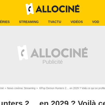
ÉRIES
STREAMING
TVACTU
VIDÉOS
VOD
Ciné
News cinéma: Streaming
KPop Demon Hunters 2… en 2029 ? Voilà ce qui se profile 
ters 2… en 2029 ? Voilà ce