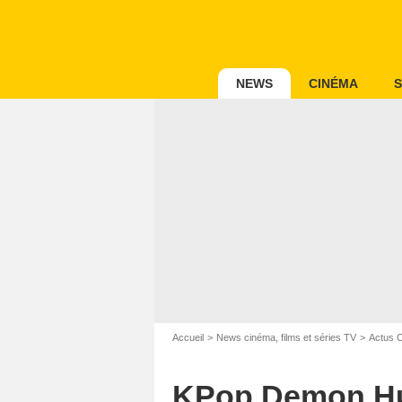
NEWS
CINÉMA
S
Accueil
News cinéma, films et séries TV
Actus 
KPop Demon Hun