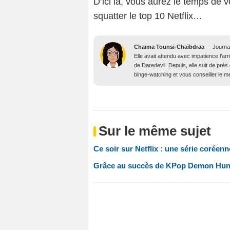
D’ici là, vous aurez le temps de v
squatter le top 10 Netflix…
Chaïma Tounsi-Chaïbdraa
-
Journa
Elle avait attendu avec impatience l’arr
de Daredevil. Depuis, elle suit de prè
binge-watching et vous conseiller le me
Sur le même sujet
Ce soir sur Netflix : une série corée
Grâce au succès de KPop Demon Hunter