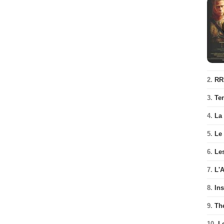
2.
RR
3.
Te
4.
La
5.
Le
6.
Les
7.
L'
8.
In
9.
Th
10.
L