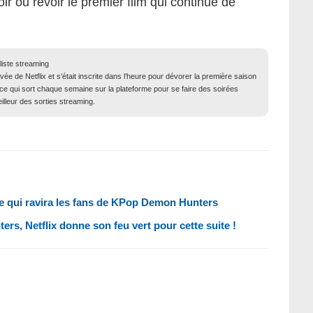
oir ou revoir le premier film qui continue de
liste streaming
ivée de Netflix et s’était inscrite dans l’heure pour dévorer la première saison
s ce qui sort chaque semaine sur la plateforme pour se faire des soirées
illeur des sorties streaming.
nne qui ravira les fans de KPop Demon Hunters
s, Netflix donne son feu vert pour cette suite !