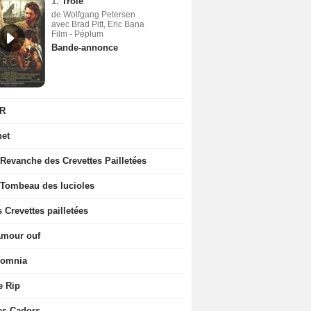
1.
Troie
de Wolfgang Petersen
avec Brad Pitt, Eric Bana
Film - Péplum
Bande-annonce
R
net
 Revanche des Crevettes Pailletées
 Tombeau des lucioles
 Crevettes pailletées
Amour ouf
somnia
e Rip
es Cadors