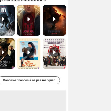
Mutiny Bande-annonce VO STFR
Spider-Man: Brand New Day Bande-annonce VO STFR
L'Odyssée Bande-annonce VO STFR
Le Triangle d'or Bande-annonce VF
Les Matins merveilleux Bande-annonce VF
De la Comédie-Française Teaser VF
Bandes-annonces à ne pas manquer