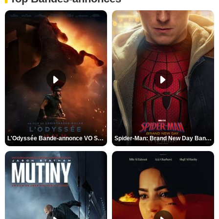
L'Odyssée Bande-annonce VO STFR
Spider-Man: Brand New Day Bande-annonce VO STFR