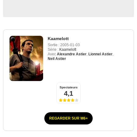
Kaamelott
Sortie :
2005-01-03
Série :
Kaamelott
Avec
Alexandre Astier
,
Lionnel Astier
,
Neil Astier
Spectateurs
4,1
REGARDER SUR M6+