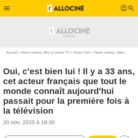
profil
menu
search
Accueil
News cinéma, films et séries TV
Actus Ciné
News cinéma: Stars
Oui, c
Oui, c'est bien lui ! Il y a 33 ans,
cet acteur français que tout le
monde connaît aujourd'hui
passait pour la première fois à
la télévision
20 nov. 2025 à 18:30