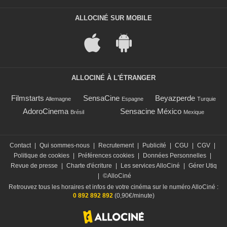
ALLOCINÉ SUR MOBILE
ALLOCINÉ À L'ÉTRANGER
Filmstarts
SensaCine
Beyazperde
Allemagne
Espagne
Turquie
AdoroCinema
Sensacine México
Brésil
Mexique
Contact
|
Qui sommes-nous
|
Recrutement
|
Publicité
|
CGU
|
CGV
|
Politique de cookies
|
Préférences cookies
|
Données Personnelles
|
Revue de presse
|
Charte d'écriture
|
Les services AlloCiné
|
Gérer Utiq
|
©AlloCiné
Retrouvez tous les horaires et infos de votre cinéma sur le numéro AlloCiné :
0 892 892 892
(0,90€/minute)