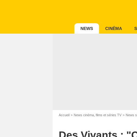
NEWS
CINÉMA
S
Accueil
News cinéma, films et séries TV
News s
Des Vivants : "Ce