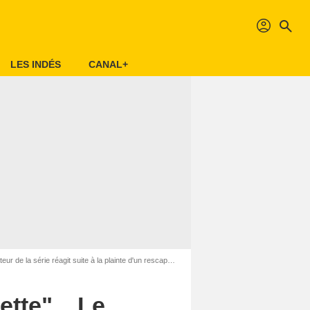
profil
search
LES INDÉS
CANAL+
 la série réagit suite à la plainte d'un rescapé du Bataclan
ette"... Le