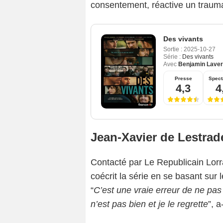
consentement, réactive un traumat
Des vivants
Sortie :
2025-10-27
Série :
Des vivants
Avec
Benjamin Lave
Presse
Spect
4,3
4
Jean-Xavier de Lestra
Contacté par Le Republicain Lorr
coécrit la série en se basant sur 
“
C’est une vraie erreur de ne pas l
n’est pas bien et je le regrette
”, a