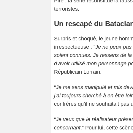
Pire : la série reconstitue la faus
terroristes.
Un rescapé du Bataclan
Surpris et choqué, le jeune hom
irrespectueuse : “
Je ne peux pas 
soient connues. Je ressens de la 
d’avoir utilisé mon personnage po
Républicain Lorrain
.
“
Je me sens manipulé et mis deva
j’ai toujours cherché à en être loi
confrères qu’il ne souhaitait pas
“
Je veux que le réalisateur prése
concernant
.” Pour lui, cette scè