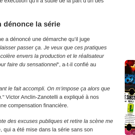
se exécution qu’il a subie de la part d’un des
 dénonce la série
me a dénoncé une démarche qu’il juge
laisser passer ça. Je veux que ces pratiques
colère envers la production et le réalisateur
ur faire du sensationnel
”, a-t-il confié au
nt le fait accompli. On m’impose ça alors que
n.
" Victor Anclin-Zanotelli a expliqué à nos
 une compensation financière.
nte des excuses publiques et retire la scène me
ne, qui a été mise dans la série sans son