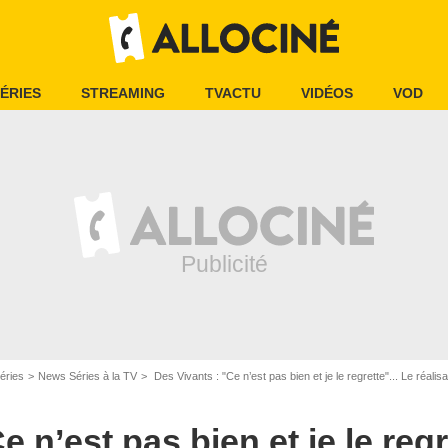
ÉRIES
STREAMING
TVACTU
VIDÉOS
VOD
éries
News Séries à la TV
Des Vivants : "Ce n’est pas bien et je le regrette"... Le réalisateur de
 n’est pas bien et je le regr