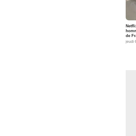
Netfl
homma
de Fr
jeudi 