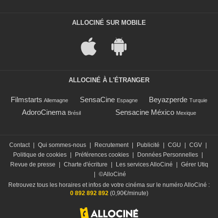
ALLOCINÉ SUR MOBILE
ALLOCINÉ À L'ÉTRANGER
Filmstarts
SensaCine
Beyazperde
Allemagne
Espagne
Turquie
AdoroCinema
Sensacine México
Brésil
Mexique
Contact
|
Qui sommes-nous
|
Recrutement
|
Publicité
|
CGU
|
CGV
|
Politique de cookies
|
Préférences cookies
|
Données Personnelles
|
Revue de presse
|
Charte d'écriture
|
Les services AlloCiné
|
Gérer Utiq
|
©AlloCiné
Retrouvez tous les horaires et infos de votre cinéma sur le numéro AlloCiné :
0 892 892 892
(0,90€/minute)