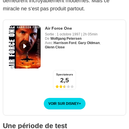
demeurent incroyablement modernes. Mais ce
miracle ne s’est pas produit partout.
Air Force One
Sortie :
1 octobre 1997
|
2h 05min
De
Wolfgang Petersen
Avec
Harrison Ford
,
Gary Oldman
,
Glenn Close
Spectateurs
2,5
VOIR SUR DISNEY
+
Une période de test