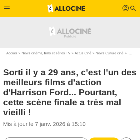
profil
menu
search
Accueil
News cinéma, films et séries TV
Actus Ciné
News Culture ciné
Sorti il y a 29 ans, c'est l'un des meilleurs films d'action d'Harrison Ford... Pourtant, cette scène finale a très mal vieilli !
Sorti il y a 29 ans, c'est l'un des
meilleurs films d'action
d'Harrison Ford... Pourtant,
cette scène finale a très mal
vieilli !
Mis à jour le 7 janv. 2026 à 15:10