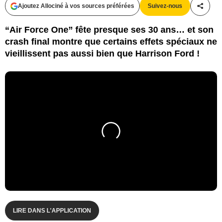
Ajoutez Allociné à vos sources préférées
Suivez-nous
Partag
“Air Force One” fête presque ses 30 ans… et son
crash final montre que certains effets spéciaux ne
vieillissent pas aussi bien que Harrison Ford !
LIRE DANS L'APPLICATION