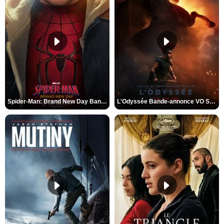
Spider-Man: Brand New Day Bande-annonce VO STFR
L'Odyssée Bande-annonce VO STFR