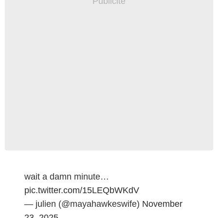
wait a damn minute…
pic.twitter.com/15LEQbWKdV
— julien (@mayahawkeswife)
November
23, 2025