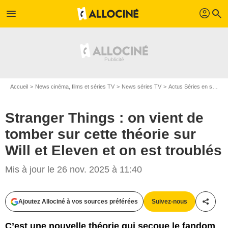
profil
menu
search
Accueil
News cinéma, films et séries TV
News séries TV
Actus Séries en streaming
Stranger Things : on vient de
tomber sur cette théorie sur
Will et Eleven et on est troublés
Mis à jour le 26 nov. 2025 à 11:40
netflix
Ajoutez Allociné à vos sources préférées
Suivez-nous
Partag
C’est une nouvelle théorie qui secoue le fandom