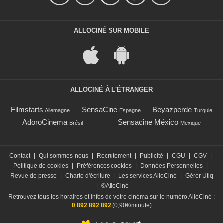
ALLOCINÉ SUR MOBILE
ALLOCINÉ À L'ÉTRANGER
Filmstarts
SensaCine
Beyazperde
Allemagne
Espagne
Turquie
AdoroCinema
Sensacine México
Brésil
Mexique
Contact
|
Qui sommes-nous
|
Recrutement
|
Publicité
|
CGU
|
CGV
|
Politique de cookies
|
Préférences cookies
|
Données Personnelles
|
Revue de presse
|
Charte d'écriture
|
Les services AlloCiné
|
Gérer Utiq
|
©AlloCiné
Retrouvez tous les horaires et infos de votre cinéma sur le numéro AlloCiné :
0 892 892 892
(0,90€/minute)