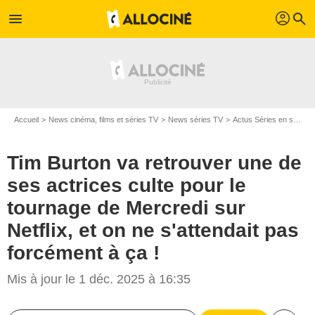
profil
menu
search
Accueil
News cinéma, films et séries TV
News séries TV
Actus Séries en streaming
Tim Burton va retrouver une de
ses actrices culte pour le
tournage de Mercredi sur
Netflix, et on ne s'attendait pas
forcément à ça !
Mis à jour le 1 déc. 2025 à 16:35