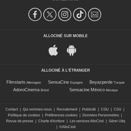
ALLOCINÉ SUR MOBILE
ALLOCINÉ À L'ÉTRANGER
Filmstarts
SensaCine
Beyazperde
Allemagne
Espagne
Turquie
AdoroCinema
Sensacine México
Brésil
Mexique
Contact
|
Qui sommes-nous
|
Recrutement
|
Publicité
|
CGU
|
CGV
|
Politique de cookies
|
Préférences cookies
|
Données Personnelles
|
Revue de presse
|
Charte d'écriture
|
Les services AlloCiné
|
Gérer Utiq
|
©AlloCiné