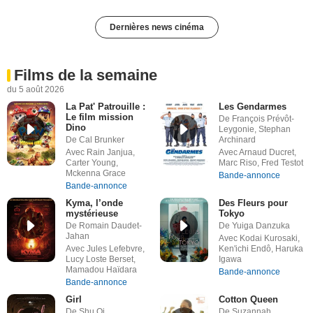
Dernières news cinéma
Films de la semaine
du 5 août 2026
La Pat' Patrouille :
Les Gendarmes
Le film mission
De François Prévôt-
Dino
Leygonie, Stephan
De Cal Brunker
Archinard
Avec Rain Janjua,
Avec Arnaud Ducret,
Carter Young,
Marc Riso, Fred Testot
Mckenna Grace
Bande-annonce
Bande-annonce
Kyma, l’onde
Des Fleurs pour
mystérieuse
Tokyo
De Romain Daudet-
De Yuiga Danzuka
Jahan
Avec Kodai Kurosaki,
Avec Jules Lefebvre,
Ken'ichi Endô, Haruka
Lucy Loste Berset,
Igawa
Mamadou Haïdara
Bande-annonce
Bande-annonce
Girl
Cotton Queen
De Shu Qi
De Suzannah