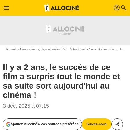
profil
menu
search
Accueil
News cinéma, films et séries TV
Actus Ciné
News Sorties ciné
Il y a 2 ans, le succès de ce film a surpris tout le monde et sa suite sort aujourd'hui au cinéma !
Il y a 2 ans, le succès de ce
film a surpris tout le monde et
sa suite sort aujourd'hui au
cinéma !
3 déc. 2025 à 07:15
Ajoutez Allociné à vos sources préférées
Suivez-nous
Partag