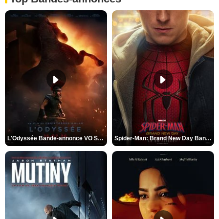
L'Odyssée Bande-annonce VO STFR
Spider-Man: Brand New Day Bande-annonce VO STFR