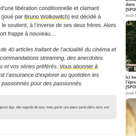
dans 
d’une libération conditionnelle et clamant
[SPO
jeudi 
 (joué par
Bruno Wolkowitch
) est décidé à
le soutient, à l’inverse de ses deux frères. Alors
 mort frappe à nouveau…
 de 40 articles traitant de l’actualité du cinéma et
 recommandations streaming, des anecdotes
ms et vos séries préférés.
Vous abonner à
est l’assurance d’explorer au quotidien les
Ici t
l'épi
s passionnés pour des passionnés.
[SPO
jeudi 
eune âge, elle regarde de tout, mais garde une place particulière dans son