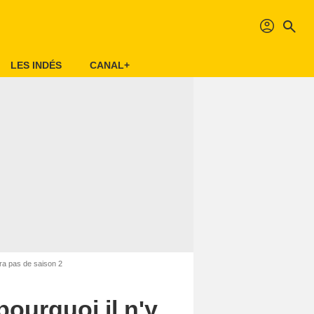
profil
search
LES INDÉS
CANAL+
ra pas de saison 2
ourquoi il n'y