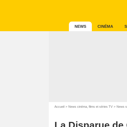
NEWS
CINÉMA
S
Accueil
News cinéma, films et séries TV
News s
La Disparue de 