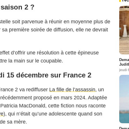
 saison 2 ?
elle soit parvenue à réunir en moyenne plus de
 sa première soirée de diffusion, elle ne devrait
fet d’offrir une résolution à cette épineuse
Demai
re la main sur le coupable.
Judit
jeudi 
di 15 décembre sur France 2
rance 2 va rediffuser
La fille de l’assassin
, un
it précédemment proposé en mars 2024. Adaptée
Patricia MacDonald, cette fiction nous raconte
ye
), qui n’était qu’une adolescente quand son
 de sa mère.
Demai