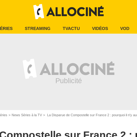
ÉRIES
STREAMING
TVACTU
VIDÉOS
VOD
éries
News Séries à la TV
La Disparue de Compostelle sur France 2 : pourquoi il n'y au
Compostelle sur France 2 : p