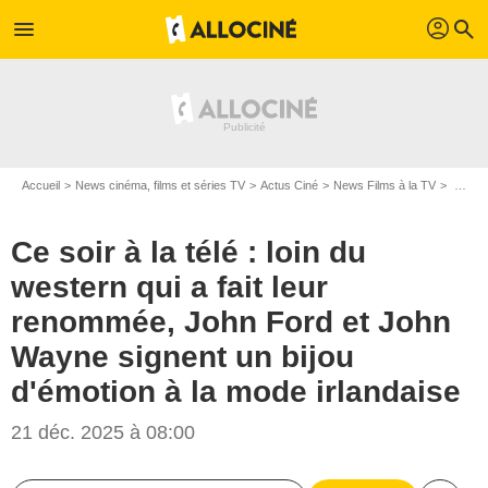
profil
menu
search
Accueil
News cinéma, films et séries TV
Actus Ciné
News Films à la TV
Ce soir à la télé : loin du western qui a fait leur renommée, John Ford et John Wayne signent un bijou d'émotion à la mode irlandaise
Ce soir à la télé : loin du
western qui a fait leur
renommée, John Ford et John
Wayne signent un bijou
d'émotion à la mode irlandaise
21 déc. 2025 à 08:00