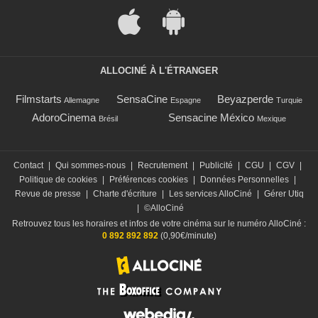
ALLOCINÉ À L'ÉTRANGER
Filmstarts
SensaCine
Beyazperde
Allemagne
Espagne
Turquie
AdoroCinema
Sensacine México
Brésil
Mexique
Contact
|
Qui sommes-nous
|
Recrutement
|
Publicité
|
CGU
|
CGV
|
Politique de cookies
|
Préférences cookies
|
Données Personnelles
|
Revue de presse
|
Charte d'écriture
|
Les services AlloCiné
|
Gérer Utiq
|
©AlloCiné
Retrouvez tous les horaires et infos de votre cinéma sur le numéro AlloCiné :
0 892 892 892
(0,90€/minute)