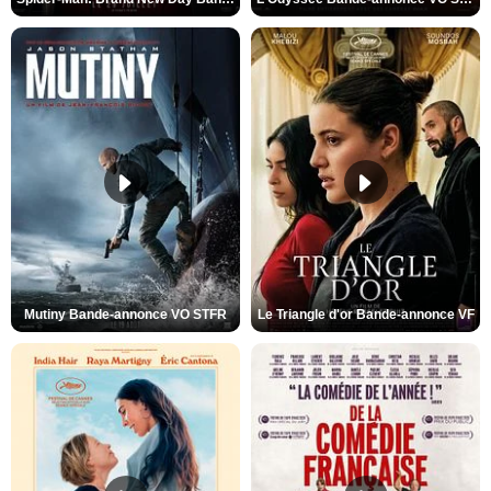
Mutiny Bande-annonce VO STFR
Le Triangle d'or Bande-annonce VF