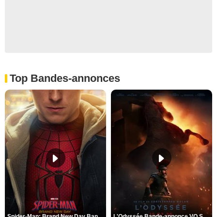
Top Bandes-annonces
Spider-Man: Brand New Day Bande-annonce VO STFR
L'Odyssée Bande-annonce VO STFR