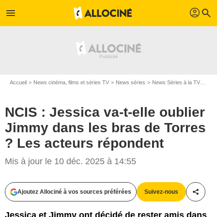
profil
menu
search
Accueil
News cinéma, films et séries TV
News séries
News Séries à la TV
NCIS
NCIS : Jessica va-t-elle oublier
Jimmy dans les bras de Torres
? Les acteurs répondent
Mis à jour le 10 déc. 2025 à 14:55
Ajoutez Allociné à vos sources préférées
Suivez-nous
Partag
Jessica et Jimmy ont décidé de rester amis dans