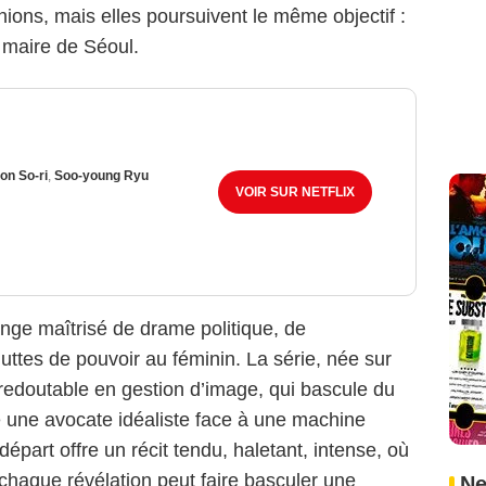
nions, mais elles poursuivent le même objectif :
 maire de Séoul.
on So-ri
,
Soo-young Ryu
VOIR SUR NETFLIX
Netflix
nge maîtrisé de drame politique, de
uttes de pouvoir au féminin. La série, née sur
 redoutable en gestion d’image, qui bascule du
e une avocate idéaliste face à une machine
épart offre un récit tendu, haletant, intense, où
haque révélation peut faire basculer une
Ne