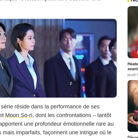
Heate
avant
jeudi 
a série réside dans la performance de ses
et
Moon So-ri
, dont les confrontations – tantôt
– apportent une profondeur émotionnelle rare au
Netflix
s mais imparfaits, façonnent une intrigue où le
Décon