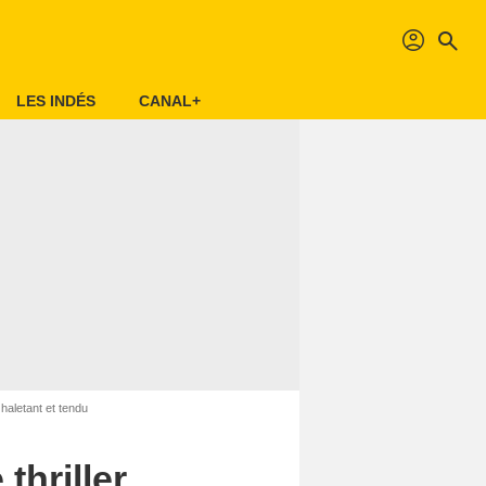
profil
search
LES INDÉS
CANAL+
 haletant et tendu
thriller