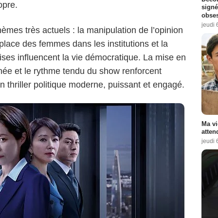
opre.
signé
obse
jeudi 
èmes très actuels : la manipulation de l’opinion
a place des femmes dans les institutions et la
ises influencent la vie démocratique. La mise en
gnée et le rythme tendu du show renforcent
n thriller politique moderne, puissant et engagé.
Ma vi
atten
jeudi 