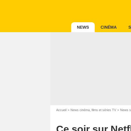
NEWS
CINÉMA
S
Accueil
News cinéma, films et séries TV
News s
Ce soir sur Netf