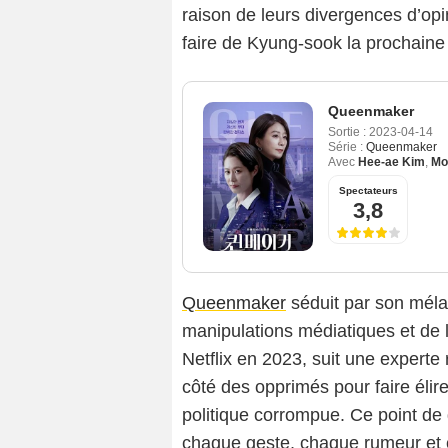
raison de leurs divergences d’opi
faire de Kyung-sook la prochaine
Queenmaker
Sortie :
2023-04-14
Série :
Queenmaker
Avec
Hee-ae Kim
,
Mo
Spectateurs
3,8
Queenmaker
séduit par son méla
manipulations médiatiques et de l
Netflix en 2023, suit une experte
côté des opprimés pour faire élir
politique corrompue. Ce point de d
chaque geste, chaque rumeur et c