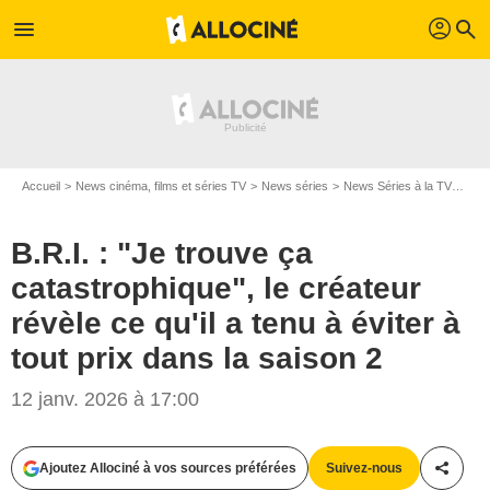
profil
menu
search
Accueil
News cinéma, films et séries TV
News séries
News Séries à la TV
B.R.
B.R.I. : "Je trouve ça
catastrophique", le créateur
révèle ce qu'il a tenu à éviter à
tout prix dans la saison 2
12 janv. 2026 à 17:00
Ajoutez Allociné à vos sources préférées
Suivez-nous
Partag