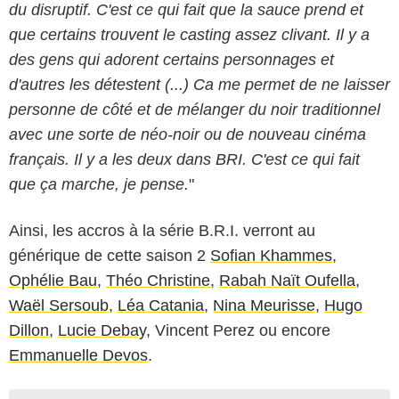
du disruptif. C'est ce qui fait que la sauce prend et
que certains trouvent le casting assez clivant. Il y a
des gens qui adorent certains personnages et
d'autres les détestent (...) Ca me permet de ne laisser
personne de côté et de mélanger du noir traditionnel
avec une sorte de néo-noir ou de nouveau cinéma
français. Il y a les deux dans BRI. C'est ce qui fait
que ça marche, je pense.
"
Ainsi, les accros à la série B.R.I. verront au
générique de cette saison 2
Sofian Khammes
,
Ophélie Bau
,
Théo Christine
,
Rabah Naït Oufella
,
Waël Sersoub
,
Léa Catania
,
Nina Meurisse
,
Hugo
Dillon
,
Lucie Debay,
Vincent Perez ou encore
Emmanuelle Devos
.