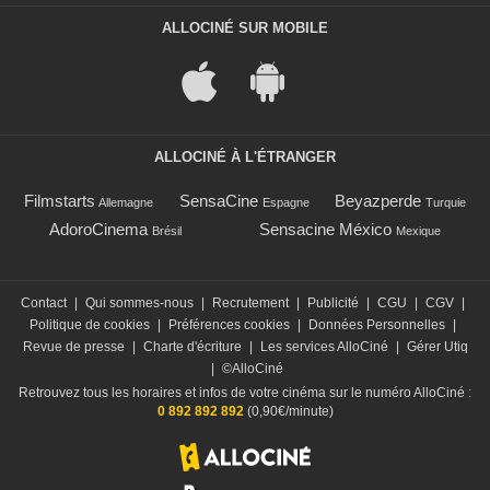
ALLOCINÉ SUR MOBILE
ALLOCINÉ À L'ÉTRANGER
Filmstarts
SensaCine
Beyazperde
Allemagne
Espagne
Turquie
AdoroCinema
Sensacine México
Brésil
Mexique
Contact
|
Qui sommes-nous
|
Recrutement
|
Publicité
|
CGU
|
CGV
|
Politique de cookies
|
Préférences cookies
|
Données Personnelles
|
Revue de presse
|
Charte d'écriture
|
Les services AlloCiné
|
Gérer Utiq
|
©AlloCiné
Retrouvez tous les horaires et infos de votre cinéma sur le numéro AlloCiné :
0 892 892 892
(0,90€/minute)