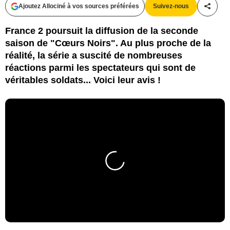
Ajoutez Allociné à vos sources préférées
Suivez-nous
Partag
France 2 poursuit la diffusion de la seconde
saison de "Cœurs Noirs". Au plus proche de la
réalité, la série a suscité de nombreuses
réactions parmi les spectateurs qui sont de
véritables soldats... Voici leur avis !