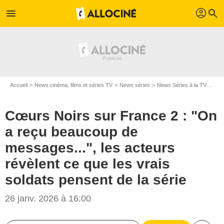
profil
menu
search
Accueil
News cinéma, films et séries TV
News séries
News Séries à la TV
Cœur
Cœurs Noirs sur France 2 : "On
a reçu beaucoup de
messages...", les acteurs
révèlent ce que les vrais
soldats pensent de la série
26 janv. 2026 à 16:00