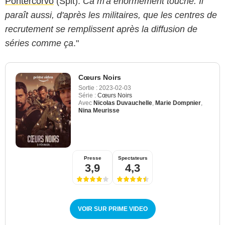
Pontercorvo
(Spit).
Ca m'a énormément touché. Il
paraît aussi, d'après les militaires, que les centres de
recrutement se remplissent après la diffusion de
séries comme ça
."
Cœurs Noirs
Sortie :
2023-02-03
Série :
Cœurs Noirs
Avec
Nicolas Duvauchelle
,
Marie Dompnier
,
Nina Meurisse
Presse
Spectateurs
3,9
4,3
VOIR SUR PRIME VIDEO