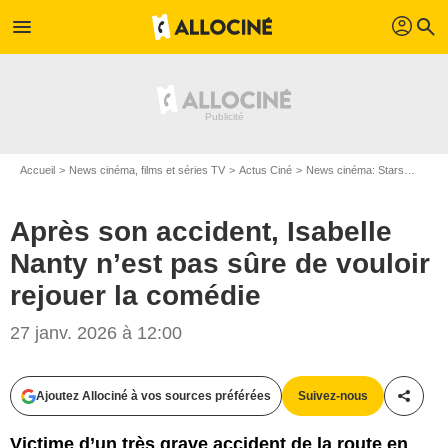
profil
menu
search
Accueil
News cinéma, films et séries TV
Actus Ciné
News cinéma: Stars
Après 
Après son accident, Isabelle
Nanty n’est pas sûre de vouloir
rejouer la comédie
27 janv. 2026 à 12:00
Ajoutez Allociné à vos sources préférées
Suivez-nous
Partag
Victime d’un très grave accident de la route en