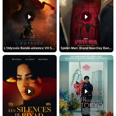
L'Odyssée Bande-annonce VO STFR
Spider-Man: Brand New Day Bande-annonce VO STFR